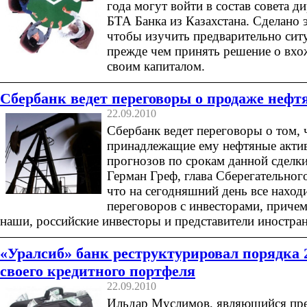
года могут войти в состав совета д
БТА Банка из Казахстана. Сделано э
чтобы изучить предварительно сит
прежде чем принять решение о вхо
своим капиталом.
Сбербанк ведет переговоры о продаже нефт
22.09.2010
Сбербанк ведет переговоры о том, 
принадлежащие ему нефтяные акти
прогнозов по срокам данной сделки 
Герман Греф, глава Сберегательного
что на сегодняшний день все находи
переговоров с инвесторами, причем
наши, российские инвесторы и представители иностра
«Уралсиб» банк реструктурировал порядка 
своего кредитного портфеля
22.09.2010
Ильдар Муслимов, являющийся пре