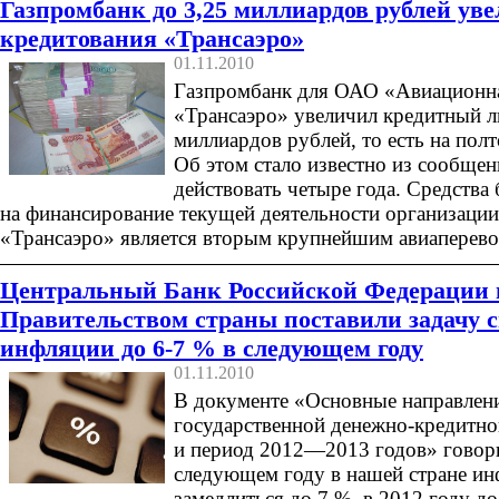
Газпромбанк до 3,25 миллиардов рублей ув
кредитования «Трансаэро»
01.11.2010
Газпромбанк для ОАО «Авиационн
«Трансаэро» увеличил кредитный л
миллиардов рублей, то есть на пол
Об этом стало известно из сообщен
действовать четыре года. Средства
на финансирование текущей деятельности организаци
«Трансаэро» является вторым крупнейшим авиаперево
Центральный Банк Российской Федерации 
Правительством страны поставили задачу 
инфляции до 6-7 % в следующем году
01.11.2010
В документе «Основные направлен
государственной денежно-кредитно
и период 2012—2013 годов» говори
следующем году в нашей стране и
замедлиться до 7 %, в 2012 году до