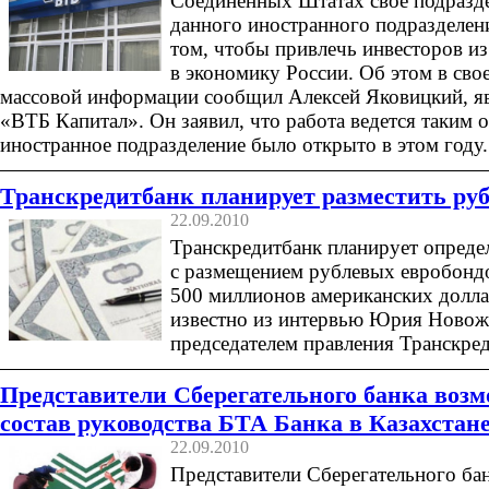
Соединенных Штатах своё подразде
данного иностранного подразделени
том, чтобы привлечь инвесторов 
в экономику России. Об этом в сво
массовой информации сообщил Алексей Яковицкий, 
«ВТБ Капитал». Он заявил, что работа ведется таким 
иностранное подразделение было открыто в этом году.
Транскредитбанк планирует разместить ру
22.09.2010
Транскредитбанк планирует определ
с размещением рублевых евробондо
500 миллионов американских долла
известно из интервью Юрия Новож
председателем правления Транскред
Представители Сберегательного банка возм
состав руководства БТА Банка в Казахстан
22.09.2010
Представители Сберегательного ба