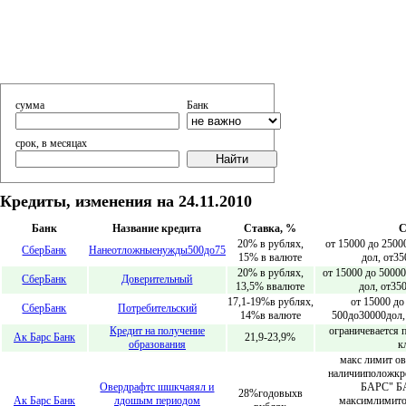
сумма
Банк
срок, в месяцах
Кредиты, изменения на 24.11.2010
Банк
Название кредита
Cтавка, %
С
20% в рублях,
от 15000 до 2500
СберБанк
Нанеотложныенужды500до75
15% в валюте
дол, от35
20% в рублях,
от 15000 до 50000
СберБанк
Доверительный
13,5% ввалюте
дол, от35
17,1-19%в рублях,
от 15000 до
СберБанк
Потребительский
14%в валюте
500до30000дол,
Кредит на получение
ограничевается 
Ак Барс Банк
21,9-23,9%
образования
к
макс лимит ов
наличииположк
Овердрафтс шшкчаяял и
БАРС" Б
28%годовыхв
Ак Барс Банк
лдошым периодом
максимлимито