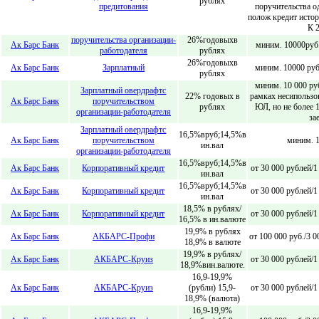
рублях
предитования
поручительства о
полож кредит ист
К 
поручительства организации-
26%годовыхв
Ак Барс Банк
миним. 10000руб.
работодателя
рублях
26%годовыхв
Ак Барс Банк
Зарплатный
миним. 10000 руб.
рублях
миним. 10 000 ру
Зарплатный овердрафтс
22% годовых в
рамках несипользо
Ак Барс Банк
поручительством
рублях
ЮЛ, но не более 1
организации-работодателя
за
Зарплатный овердрафтс
16,5%вруб;14,5%в
Ак Барс Банк
поручительством
миним. 1
ин.вал
организации-работодателя
16,5%вруб;14,5%в
Ак Барс Банк
Корпоративный кредит
от 30 000 рублей/1
ин.вал
16,5%вруб;14,5%в
Ак Барс Банк
Корпоративный кредит
от 30 000 рублей/1
ин.вал
18,5% в рублях/
Ак Барс Банк
Корпоративный кредит
от 30 000 рублей/1
16,5% в ин.валюте
19,9% в рублях
Ак Барс Банк
АКБАРС-Профи
от 100 000 руб./3 
18,9% в валюте
19,9% в рублях/
Ак Барс Банк
АКБАРС-Круиз
от 30 000 рублей/1
18,9%вин.валюте.
16,9-19,9%
Ак Барс Банк
АКБАРС-Круиз
(рубли) 15,9-
от 30 000 рублей/1
18,9% (валюта)
16,9-19,9%