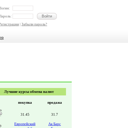
Логин:
Пароль:
Регистрация
|
Забыли пароль?
ер
Лучшие курсы обмена валют
покупка
продажа
31.45
31.7
Европейский
Ак Барс