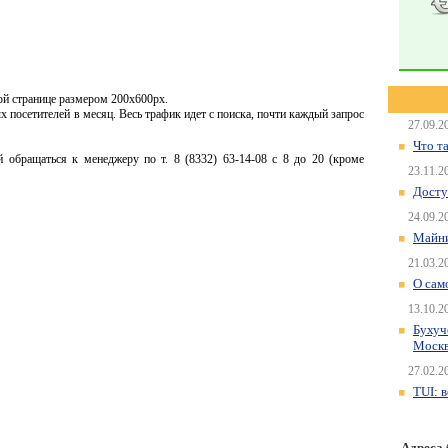
ой странице размером 200x600px.
х посетителей в месяц. Весь трафик идет с поиска, почти каждый запрос
27.09.2
Что т
 обращаться к менеджеру по т. 8 (8332) 63-14-08 с 8 до 20 (кроме
23.11.2
Досту
24.09.2
Майни
21.03.2
О сам
13.10.2
Бухуч
Моск
27.02.2
TUI: 
Адреса