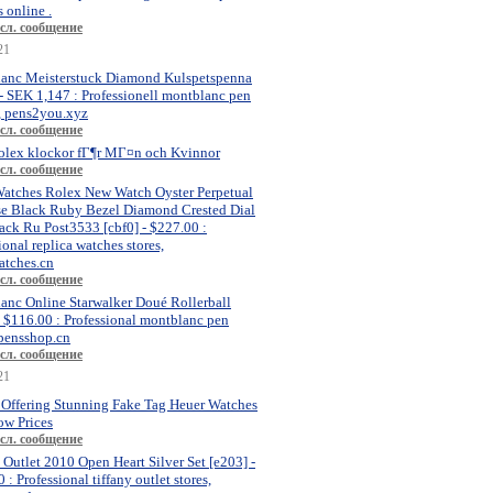
 online .
сл. сообщение
21
anc Meisterstuck Diamond Kulspetspenna
- SEK 1,147 : Professionell montblanc pen
, pens2you.xyz
сл. сообщение
olex klockor fГ¶r MГ¤n och Kvinnor
сл. сообщение
atches Rolex New Watch Oyster Perpetual
se Black Ruby Bezel Diamond Crested Dial
ck Ru Post3533 [cbf0] - $227.00 :
ional replica watches stores,
atches.cn
сл. сообщение
anc Online Starwalker Doué Rollerball
- $116.00 : Professional montblanc pen
 pensshop.cn
сл. сообщение
21
 Offering Stunning Fake Tag Heuer Watches
ow Prices
сл. сообщение
 Outlet 2010 Open Heart Silver Set [e203] -
 : Professional tiffany outlet stores,