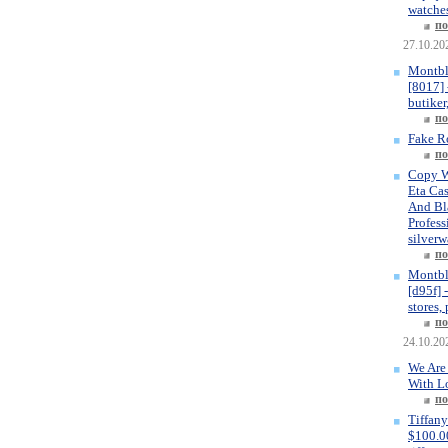
watches
по
27.10.20
Montbl
[8017] 
butiker
по
Fake R
по
Copy W
Eta Ca
And Bla
Profess
silverw
по
Montbl
[d95f] 
stores,
по
24.10.20
We Are
With L
по
Tiffany
$100.00