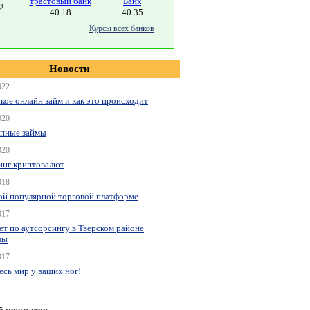
трастовый банк
Банк
40.18
40.35
Курсы всех банков
Новости
022
акое онлайн займ и как это происходит
020
пные займы
020
нг криптовалют
018
ой популярной торговой платформе
017
ет по аутсорсингу в Тверском районе
вы
017
весь мир у ваших ног!
 банкоматов