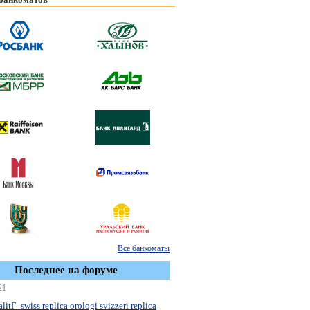
Все банкоматы
Последнее на форуме
21
litГ swiss replica orologi svizzeri replica