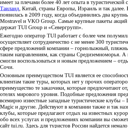
имеет за плечами более 40 лет опыта в туристической 
Таиланд
, Китай, страны Европы, Израиль и так далее.
появилась в 2009 году, когда объединились два крупн
Mostravel и VKO Group. Самые крупные пакеты акций
держат TUI Group и «Севергрупп».
Ежегодно оператор TUI работает с более чем полумил
осуществляет сотрудничество с не менее 300 туристич
сфере предложений компании – горнолыжный, пляжны
таким направлениям, как страны Средиземноморья. А 
смогли воспользоваться и новым предложением – отд
Сочи.
Основным преимуществом TUI является ее способност
клиентам такие туры, которых нет у прочих операторо
преимущество те заказчики, которые предпочитают о
отелях мирового уровня. Подобные предложения пред
всемирно известные западные туристические клубы – L
Magic и другие. Действуют в компании также и так н
клубы, которые предлагают отдых на известных курор
обо всех услугах и предложениях компании вы сможете
сайт tui.ru. Здесь для туристов России найдется нема