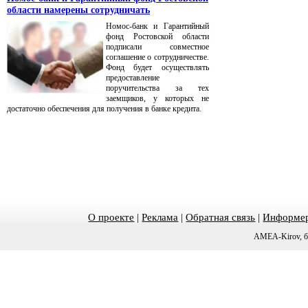
области намерены сотрудничать
Номос-банк и Гарантийный
фонд Ростовской области
подписали совместное
соглашение о сотрудничестве.
Фонд будет осуществлять
предоставление
поручительства за тех
заемщиков, у которых не
достаточно обеспечения для получения в банке кредита.
О проекте
|
Реклама
|
Обратная связь
|
Информер
AMEA-Kirov, б