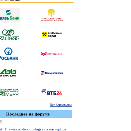
Все банкоматы
Последнее на форуме
21
litГ swiss replica orologi svizzeri replica