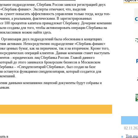
дельное подразделение, Сбербанк России занялся регистрацией двух
 «Сбербанк-финанс». Эксперты отмечают, что, выделив
нк сумеет повысить эффективность управления только тогда, когда топ-
иями, а реальными, фактическими. В зарегистрированных
се 100 процентов капитала принадлежат Сбербанку. Дочерние компании
ли созданы для того, чтобы активизировать операции Сбербанка на
дноклассников можно найти здесь.
 Организация двух подразделений была обоснована в концепциях
ения активами. Непосредственно подразделение «Сбербанк-финанс»
нке ценных бумаг, как на первичном, так и на вторичном. Кроме того,
посреднических операций клиентов. Данная компания станет выступать
ентов - юридических лиц Сбербанка России. Главой данного
который до этого занимался брокерским бизнесов в Московском
бербанка – «Спецдепозитарий Сбербанка», был создан на базе
и останутся функциями спецдепозитария, который создается для
компаний.
чения данными компаниями лицензий документы будут собраны и
ынкам.
02.11.20
Top qua
ать в