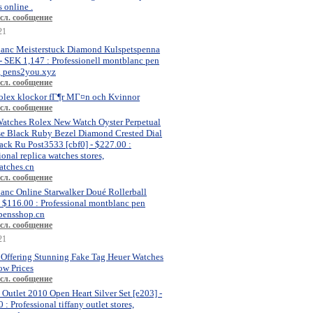
 online .
сл. сообщение
21
anc Meisterstuck Diamond Kulspetspenna
- SEK 1,147 : Professionell montblanc pen
, pens2you.xyz
сл. сообщение
olex klockor fГ¶r MГ¤n och Kvinnor
сл. сообщение
atches Rolex New Watch Oyster Perpetual
se Black Ruby Bezel Diamond Crested Dial
ck Ru Post3533 [cbf0] - $227.00 :
ional replica watches stores,
atches.cn
сл. сообщение
anc Online Starwalker Doué Rollerball
- $116.00 : Professional montblanc pen
 pensshop.cn
сл. сообщение
21
 Offering Stunning Fake Tag Heuer Watches
ow Prices
сл. сообщение
 Outlet 2010 Open Heart Silver Set [e203] -
 : Professional tiffany outlet stores,