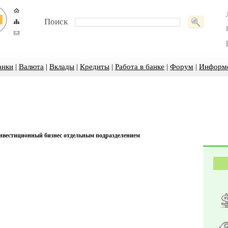
Поиск
анки
|
Валюта
|
Вклады
|
Кредиты
|
Работа в банке
|
Форум
|
Информ
инвестиционный бизнес отдельным подразделением