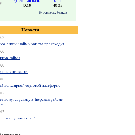
трастовый банк
Банк
40.18
40.35
Курсы всех банков
Новости
022
акое онлайн займ и как это происходит
020
пные займы
020
нг криптовалют
018
ой популярной торговой платформе
017
ет по аутсорсингу в Тверском районе
вы
017
весь мир у ваших ног!
 банкоматов