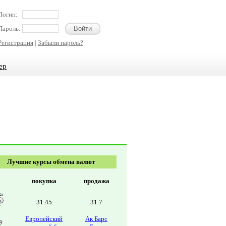
Логин:
Пароль:
Регистрация
|
Забыли пароль?
ер
Лучшие курсы обмена валют
покупка
продажа
31.45
31.7
Европейский
Ак Барс