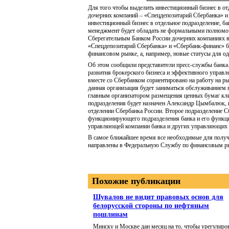
Для того чтобы выделить инвестиционный бизнес в от
дочерних компаний – «Спецдепозитарий Сбербанка» и
инвестиционный бизнес в отдельное подразделение, ба
менеджмент будет обладать не формальными полномоч
Сберегательным Банком России дочерних компаниях в
«Спецдепозитарий Сбербанка» и «Сбербанк-финанс» бы
финансовом рынке, а, например, новые статусы для о
Об этом сообщили представители пресс-службы банка.
развития брокерского бизнеса и эффективного управл
вместе со Сбербанком сориентировано на работу на ры
данная организация будет заниматься обслуживанием 
главным организатором размещения ценных бумаг кли
подразделения будет назначен Александр Цымбалюк, 
отделении Сбербанка России. Второе подразделение С
функционирующего подразделения банка и его функци
управляющей компании банка и других управляющих 
В самое ближайшее время все необходимые для полу
направлены в Федеральную Службу по финансовым р
Похожие публикации
Шувалов не видит правовых основ для
белорусской стороны по нефтяным
пошлинам
Минску и Москве дан месяц на то, чтобы урегулиров