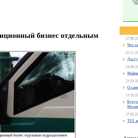
тиционный бизнес отдельным
27.09.2
Что т
23.11.2
Досту
24.09.2
Майни
21.03.2
О сам
13.10.2
Бухуч
Моск
27.02.2
TUI: 
иционный бизнес отдельным подразделением
Адреса