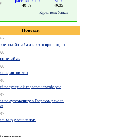
трастовый банк
Банк
40.18
40.35
Курсы всех банков
Новости
022
акое онлайн займ и как это происходит
020
пные займы
020
нг криптовалют
018
ой популярной торговой платформе
017
ет по аутсорсингу в Тверском районе
вы
017
весь мир у ваших ног!
 банкоматов