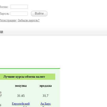
Логин:
Пароль:
Регистрация
|
Забыли пароль?
ер
Лучшие курсы обмена валют
покупка
продажа
31.45
31.7
Европейский
Ак Барс