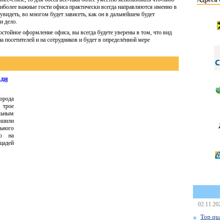
 наиболее важные гости офиса практически всегда направляются именно в
 увидеть, во многом будет зависеть, как он в дальнейшем будет
и дело.
стойное оформление офиса, вы всегда будете уверены в том, что вид
а посетителей и на сотрудников и будет в определённой мере
ади
орода
 трое
льным
шили
ьного
го на
щадей
02.11.20
Top qua