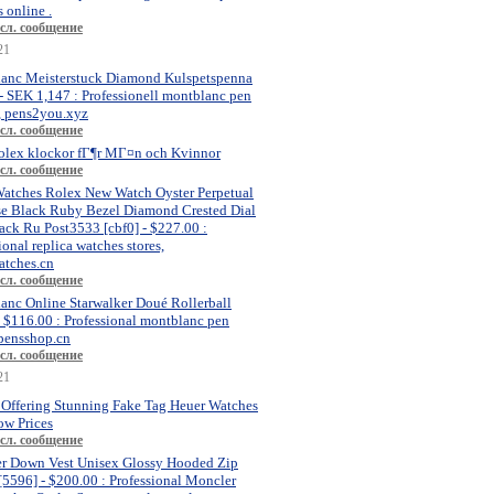
 online .
сл. сообщение
21
anc Meisterstuck Diamond Kulspetspenna
- SEK 1,147 : Professionell montblanc pen
, pens2you.xyz
сл. сообщение
olex klockor fГ¶r MГ¤n och Kvinnor
сл. сообщение
atches Rolex New Watch Oyster Perpetual
se Black Ruby Bezel Diamond Crested Dial
ck Ru Post3533 [cbf0] - $227.00 :
ional replica watches stores,
atches.cn
сл. сообщение
anc Online Starwalker Doué Rollerball
- $116.00 : Professional montblanc pen
 pensshop.cn
сл. сообщение
21
 Offering Stunning Fake Tag Heuer Watches
ow Prices
сл. сообщение
r Down Vest Unisex Glossy Hooded Zip
[5596] - $200.00 : Professional Moncler