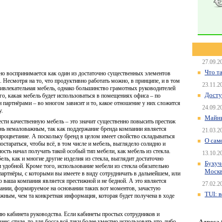
27.09.2
Что т
но воспринимается как один из достаточно существенных элементов
Несмотря на то, что продуктивно работать можно, в принципе, и в том
23.11.2
 привлекательная мебель, однако большинство грамотных руководителей
Досту
о, какая мебель будет использоваться в помещениях офиса – по
 партнёрами – во многом зависит и то, какое отношение у них сложится
24.09.2
у.
Майни
ести качественную мебель – это значит существенно повысить престиж
очень немаловажным, так как поддержание бренда компании является
21.03.2
процветание. А поскольку бренд в целом имеет свойство складываться
О сам
стараться, чтобы всё, в том числе и мебель, выглядело солидно и
сть начал получать такой особый тип мебели, как мебель из стекла.
13.10.2
бель, как и многие другие изделия из стекла, выглядит достаточно
Бухуч
 удобной. Кроме того, использование мебели из стекла обязательно
Моск
партнёры, с которыми вы имеете в виду сотрудничать в дальнейшем, или
о ваша компания является престижной и не бедной. А это является
27.02.2
пании, формируемое на основании таких вот моментов, зачастую
TUI: 
ажным, чем та конкретная информация, которая будет получена в ходе
ю кабинета руководства. Если кабинеты простых сотрудников и
ес-стиле, то для босса всё-таки более уместно использовать что-либо
Адреса