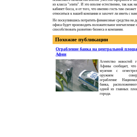
из класса "элита". И это вполне естественно, так как
кабинет босса, и от того, что именно гость там сможет
относиться к вашей компании и захочет ли иметь с вам
Не поскупившись потратить финансовые средства на до
офиса будет производить положительное впечатление н
способствовать развитию бизнеса и компании.
Похожие публикации
Ограбление банка на центральной площ
Афин
Агентство новостей г
Афины сообщает, что
мужчин с огнестре
оружием совер
ограбление Национал
банка, расположенно
одной из главных пло
города.