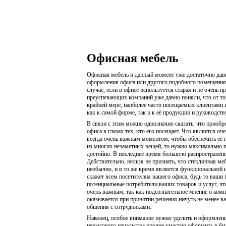
Офисная мебель
Офисная мебель в данный момент уже достаточно дав
оформления офиса или другого подобного помещения. 
случае, если в офисе используется старая и не очень
преуспевающих компаний уже давно поняли, что от тог
крайней мере, наиболее часто посещаемых клиентами и
как к самой фирме, так и к её продукции и руководств
В связи с этим можно однозначно сказать, что приобр
офиса в глазах тех, кто его посещает. Что является 
всегда очень важным моментом, чтобы обеспечить её 
из многих незаметных вещей, то нужно максимально по
достойно. В последнее время большую распространённо
Действительно, нельзя не признать, что стеклянная ме
необычно, и в то же время является функциональной и
скажет всем посетителям вашего офиса, будь то ваши 
потенциальные потребители ваших товаров и услуг, чт
очень важным, так как подсознательное мнение о ком
оказывается при принятии решения ничуть не менее в
общения с сотрудниками.
Наконец, особое внимание нужно уделить и оформлени
невысокого начальства вполне уместно оформить в бизн