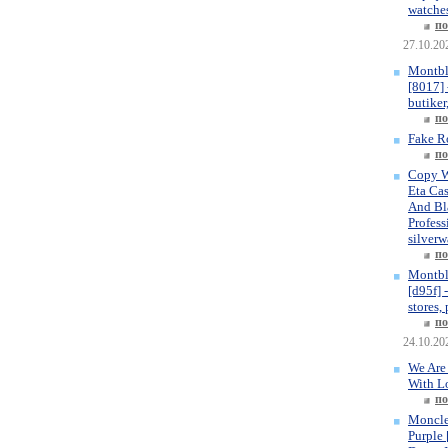
watches
по
27.10.20
Montbl
[8017] 
butiker
по
Fake R
по
Copy W
Eta Ca
And Bla
Profess
silverw
по
Montbl
[d95f] 
stores,
по
24.10.20
We Are
With L
по
Moncle
Purple 