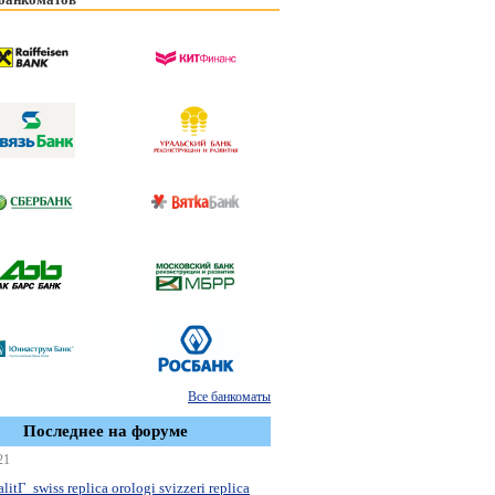
Все банкоматы
Последнее на форуме
21
litГ swiss replica orologi svizzeri replica