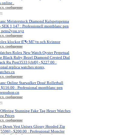
 online .
сл. сообщение
21
anc Meisterstuck Diamond Kulspetspenna
- SEK 1,147 : Professionell montblanc pen
, pens2you.xyz
сл. сообщение
olex klockor fГ¶r MГ¤n och Kvinnor
сл. сообщение
atches Rolex New Watch Oyster Perpetual
se Black Ruby Bezel Diamond Crested Dial
ck Ru Post3533 [cbf0] - $227.00 :
ional replica watches stores,
atches.cn
сл. сообщение
anc Online Starwalker Doué Rollerball
- $116.00 : Professional montblanc pen
 pensshop.cn
сл. сообщение
21
 Offering Stunning Fake Tag Heuer Watches
ow Prices
сл. сообщение
r Down Vest Unisex Glossy Hooded Zip
[5596] - $200.00 : Professional Moncler