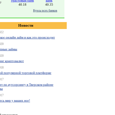
трастовый банк
Банк
40.18
40.35
Курсы всех банков
Новости
022
акое онлайн займ и как это происходит
020
пные займы
020
нг криптовалют
018
ой популярной торговой платформе
017
ет по аутсорсингу в Тверском районе
вы
017
весь мир у ваших ног!
 банкоматов