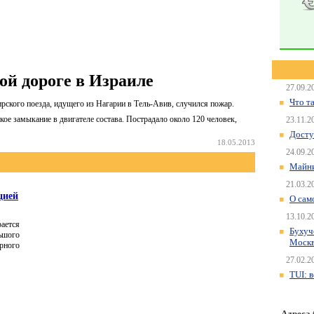
ой дороге в Израиле
27.09.2
Что т
рского поезда, идущего из Нагарии в Тель-Авив, случился пожар.
ое замыкание в двигателе состава. Пострадало около 120 человек,
23.11.2
Досту
18.05.2013
24.09.2
Майни
21.03.2
цией
О сам
13.10.2
ается
Бухуч
ьшого
Моск
рного
27.02.2
TUI: 
Адреса