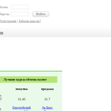
Логин:
Пароль:
Регистрация
|
Забыли пароль?
ер
Лучшие курсы обмена валют
покупка
продажа
31.45
31.7
Европейский
Ак Барс