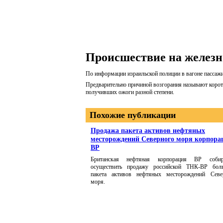
Происшествие на железн
По информации израильской полиции в вагоне пассажи
Предварительно причиной возгорания называют коротк
получивших ожоги разной степени.
Похожие публикации
Продажа пакета активов нефтяных
месторождений Северного моря корпора
BP
Британская нефтяная корпорация ВР собир
осуществить продажу российской ТНК-ВР бол
пакета активов нефтяных месторождений Севе
моря.