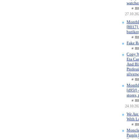
watches
по
27.10.20
Montbl
[8017] 
butiker
по
Fake R
по
Copy W
Eta Ca
And Bla
Profess
silverw
по
Montbl
[d95f] 
stores,
по
24.10.20
We Are
With L
по
Moncle
Purple 