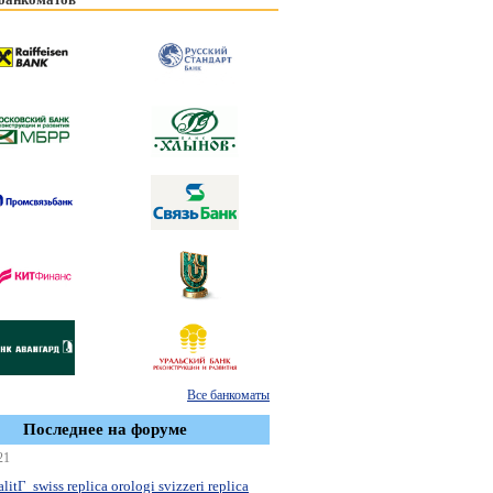
Все банкоматы
Последнее на форуме
21
litГ swiss replica orologi svizzeri replica