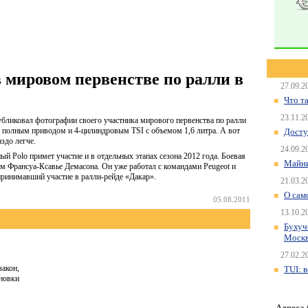
в мировом первенстве по ралли в
27.09.2
Что т
23.11.2
бликовал фотографии своего участника мирового первенства по ралли
олным приводом и 4-цилиндровым TSI с объемом 1,6 литра. А вот
Досту
здо легче.
24.09.2
ый Polo примет участие и в отдельных этапах сезона 2012 года. Боевая
Майни
м Франсуа-Ксавье Демасона. Он уже работал с командами Peugeot и
принимавший участие в ралли-рейде «Дакар».
21.03.2
О сам
05.08.2011
13.10.2
Бухуч
Моск
27.02.2
акон,
TUI: 
овки
Адреса