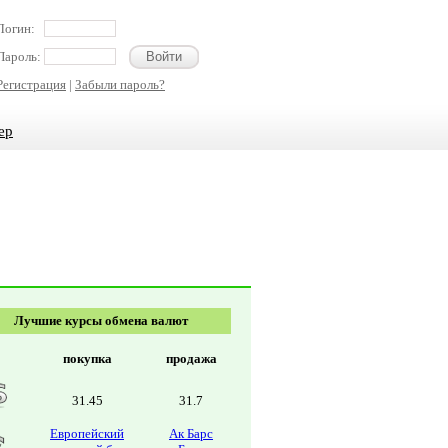
Логин:
Пароль:
Регистрация
|
Забыли пароль?
ер
Лучшие курсы обмена валют
покупка
продажа
31.45
31.7
Европейский
Ак Барс