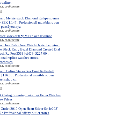
 online .
сл. сообщение
21
anc Meisterstuck Diamond Kulspetspenna
- SEK 1,147 : Professionell montblanc pen
, pens2you.xyz
сл. сообщение
olex klockor fГ¶r MГ¤n och Kvinnor
сл. сообщение
atches Rolex New Watch Oyster Perpetual
se Black Ruby Bezel Diamond Crested Dial
ck Ru Post3533 [cbf0] - $227.00 :
ional replica watches stores,
atches.cn
сл. сообщение
anc Online Starwalker Doué Rollerball
- $116.00 : Professional montblanc pen
 pensshop.cn
сл. сообщение
21
 Offering Stunning Fake Tag Heuer Watches
ow Prices
сл. сообщение
 Outlet 2010 Open Heart Silver Set [e203] -
 : Professional tiffany outlet stores,