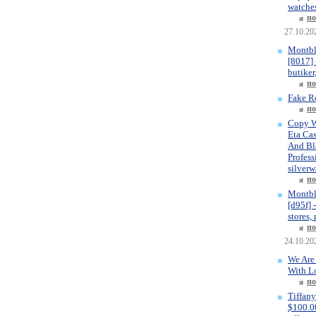
watches
по
27.10.20
Montbl
[8017] 
butiker
по
Fake R
по
Copy W
Eta Ca
And Bla
Profess
silverw
по
Montbl
[d95f] 
stores,
по
24.10.20
We Are
With L
по
Tiffany
$100.00