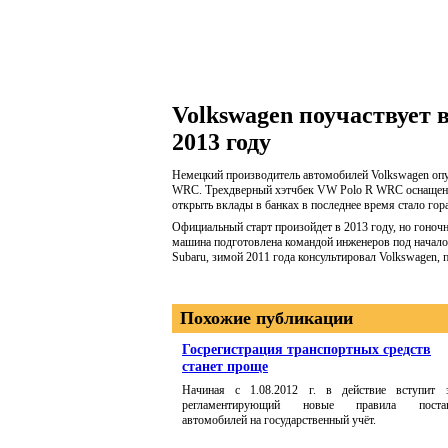
Volkswagen поучаствует 
2013 году
Немецкий производитель автомобилей Volkswagen опу
WRC. Трехдверный хэтчбек VW Polo R WRC оснащен п
открыть вклады в банках в последнее время стало гора
Официальный старт произойдет в 2013 году, но гоночн
машина подготовлена командой инженеров под начало
Subaru, зимой 2011 года консультировал Volkswagen, 
Похожие публикации
Госрегистрация транспортных средств
станет проще
Начиная с 1.08.2012 г. в действие вступит з
регламентирующий новые правила постан
автомобилей на государственный учёт.