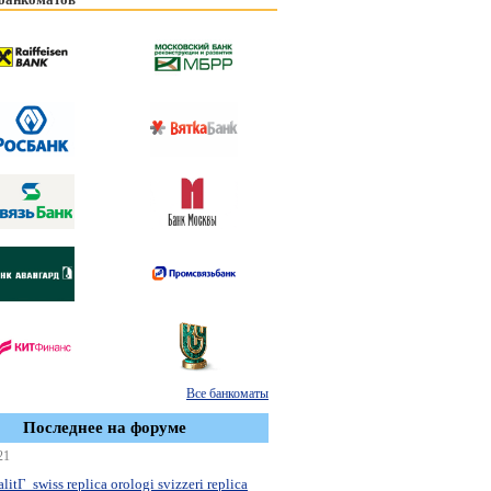
Все банкоматы
Последнее на форуме
21
litГ swiss replica orologi svizzeri replica