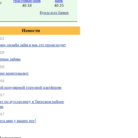
трастовый банк
Банк
40.18
40.35
Курсы всех банков
Новости
022
акое онлайн займ и как это происходит
020
пные займы
020
нг криптовалют
018
ой популярной торговой платформе
017
ет по аутсорсингу в Тверском районе
вы
017
весь мир у ваших ног!
 банкоматов