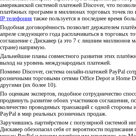
американской системой платежей Discover, что позвол
платёжных программ в миллионах торговых точек по в
IP телефония
также пользуется в последнее время бол
Подобная договорённость позволит держателем платёж
апреле следующего года расплачиваться в торговых т
соглашение с Дискавер (а это 7 с лишним миллионов м
стране) напрямую.
Дальнейшие планы совместного развития этих платёж
выход на уровень международных платежей.
Помимо Discover, система онлайн-платежей PayPal сот
розничными торговыми сетями Office Depot и Home De
другими (их более 10).
По оценкам экспертов, подобное сотрудничество спос
продвинуть развитие обоих участников соглашения, п
количество проводимых транзакций с одной стороны и
PayPal в мир реальных розничных продаж.
Заручившись партнёрством с популярной системой ин
Дискавер обезопасил себя от вероятности подписания
между PayPal и такими платёжными гигантами, как Ма