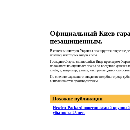
Официальный Киев гара
незащищенным.
В совете министров Украины планируется введение д
покупку некоторых видов хлеба.
Господин Слаута, являющийся Вице-премьером Украины
положительно оценивает планы по введению денежных
хлеба, а, например, узнать, как производится самосто
По мнению служащего, введение подобного рода субс
выплачиваются производителям.
Похожие публикации
Hewlett Packard понесли самый крупный
убыток за 25 лет.