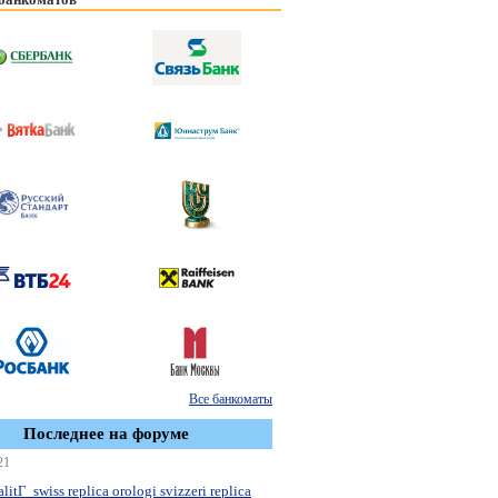
Все банкоматы
Последнее на форуме
21
litГ swiss replica orologi svizzeri replica