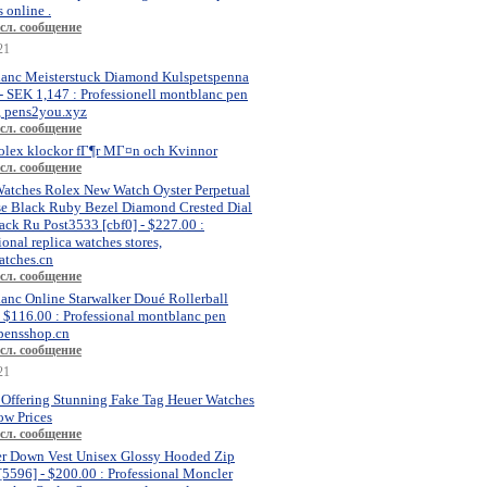
 online .
сл. сообщение
21
anc Meisterstuck Diamond Kulspetspenna
- SEK 1,147 : Professionell montblanc pen
, pens2you.xyz
сл. сообщение
olex klockor fГ¶r MГ¤n och Kvinnor
сл. сообщение
atches Rolex New Watch Oyster Perpetual
se Black Ruby Bezel Diamond Crested Dial
ck Ru Post3533 [cbf0] - $227.00 :
ional replica watches stores,
atches.cn
сл. сообщение
anc Online Starwalker Doué Rollerball
- $116.00 : Professional montblanc pen
 pensshop.cn
сл. сообщение
21
 Offering Stunning Fake Tag Heuer Watches
ow Prices
сл. сообщение
r Down Vest Unisex Glossy Hooded Zip
[5596] - $200.00 : Professional Moncler