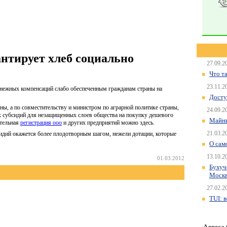
нтирует хлеб социально
27.09.2
Что т
23.11.2
енежных компенсаций слабо обеспеченным гражданам страны на
Досту
, а по совместительству и министром по аграрной политике страны,
24.09.2
 субсидий для незащищенных слоев общества на покупку дешевого
Майни
ятельная
регистрация ооо
и других предприятий можно здесь.
21.03.2
идий окажется более плодотворным шагом, нежели дотации, которые
О сам
13.10.2
01.03.2012
Бухуч
Моск
27.02.2
TUI: 
Адреса