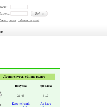
Логин:
Пароль:
Регистрация
|
Забыли пароль?
ер
Лучшие курсы обмена валют
покупка
продажа
31.45
31.7
Европейский
Ак Барс