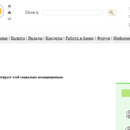
Поиск
анки
|
Валюта
|
Вклады
|
Кредиты
|
Работа в банке
|
Форум
|
Информ
тирует хлеб социально незащищенным.