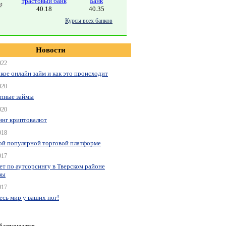
трастовый банк
Банк
40.18
40.35
Курсы всех банков
Новости
022
акое онлайн займ и как это происходит
020
пные займы
020
нг криптовалют
018
ой популярной торговой платформе
017
ет по аутсорсингу в Тверском районе
вы
017
весь мир у ваших ног!
 банкоматов