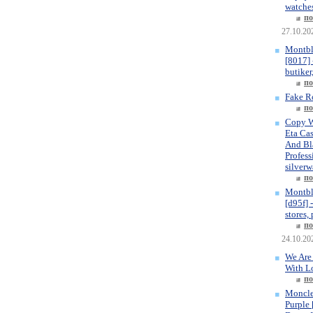
watches
по
27.10.20
Montbl
[8017] 
butiker
по
Fake R
по
Copy W
Eta Ca
And Bla
Profess
silverw
по
Montbl
[d95f] 
stores,
по
24.10.20
We Are
With L
по
Moncle
Purple 