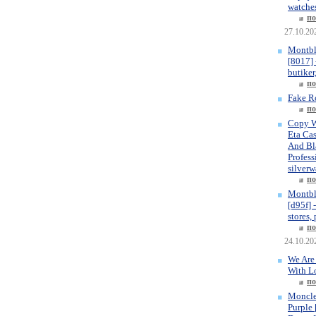
watches
по
27.10.20
Montbl
[8017] 
butiker
по
Fake R
по
Copy W
Eta Ca
And Bla
Profess
silverw
по
Montbl
[d95f] 
stores,
по
24.10.20
We Are
With L
по
Moncle
Purple 