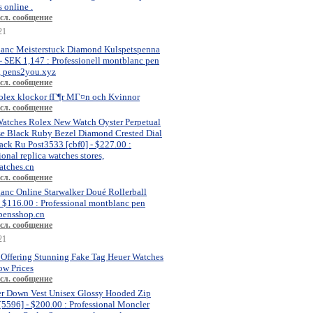
 online .
сл. сообщение
21
anc Meisterstuck Diamond Kulspetspenna
- SEK 1,147 : Professionell montblanc pen
, pens2you.xyz
сл. сообщение
olex klockor fГ¶r MГ¤n och Kvinnor
сл. сообщение
atches Rolex New Watch Oyster Perpetual
se Black Ruby Bezel Diamond Crested Dial
ck Ru Post3533 [cbf0] - $227.00 :
ional replica watches stores,
atches.cn
сл. сообщение
anc Online Starwalker Doué Rollerball
- $116.00 : Professional montblanc pen
 pensshop.cn
сл. сообщение
21
 Offering Stunning Fake Tag Heuer Watches
ow Prices
сл. сообщение
r Down Vest Unisex Glossy Hooded Zip
[5596] - $200.00 : Professional Moncler