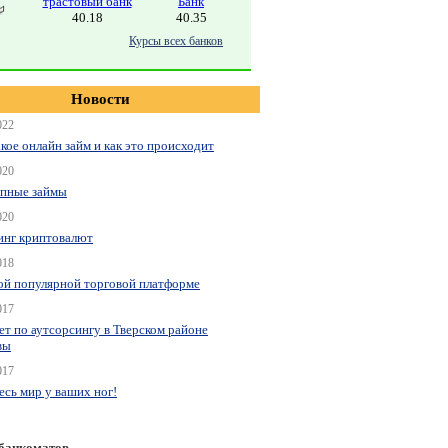
трастовый банк
Банк
40.18
40.35
Курсы всех банков
Новости
022
акое онлайн займ и как это происходит
020
пные займы
020
нг криптовалют
018
ой популярной торговой платформе
017
ет по аутсорсингу в Тверском районе
вы
017
весь мир у ваших ног!
 банкоматов