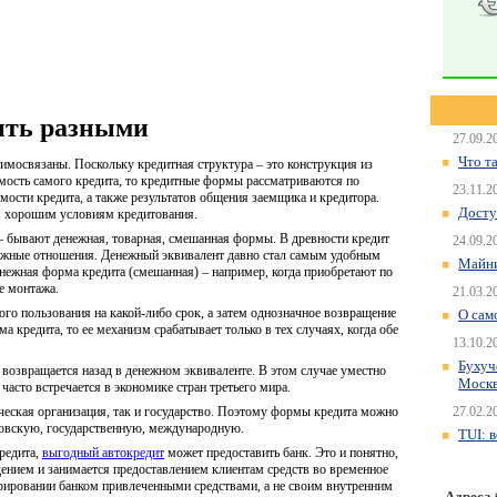
ыть разными
27.09.2
Что т
имосвязаны. Поскольку кредитная структура – это конструкция из
мость самого кредита, то кредитные формы рассматриваются по
23.11.2
мости кредита, а также результатов общения заемщика и кредитора.
Досту
я хорошим условиям кредитования.
– бывают денежная, товарная, смешанная формы. В древности кредит
24.09.2
нежные отношения. Денежный эквивалент давно стал самым удобным
Майни
енежная форма кредита (смешанная) – например, когда приобретают по
е монтажа.
21.03.2
го пользования на какой-либо срок, а затем однозначное возвращение
О сам
 кредита, то ее механизм срабатывает только в тех случаях, когда обе
13.10.2
Бухуч
ть возвращается назад в денежном эквиваленте. В этом случае уместно
Моск
асто встречается в экономике стран третьего мира.
ческая организация, так и государство. Поэтому формы кредита можно
27.02.2
ковскую, государственную, международную.
TUI: 
редита,
выгодный автокредит
может предоставить банк. Это и понятно,
дением и занимается предоставлением клиентам средств во временное
ерировании банком привлеченными средствами, а не своим внутренним
Адреса