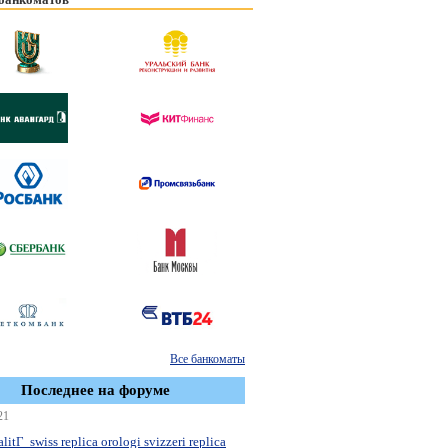
Все банкоматы
Последнее на форуме
21
litГ swiss replica orologi svizzeri replica