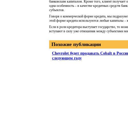
банковским капиталом. Кроме того, клиент получает о
одна особенность – в качестве кредитных средств бан
субъектов.
Говоря о коммерческой форме кредита, мы подразуме
этой форме кредита используются любые капиталы – к
Если в роли кредитора выступает государство, то мож
вступают в силу уже отношения между субъектами ми
Похожие публикации
Chevrolet будет продавать Cobalt в Росси
следующем году