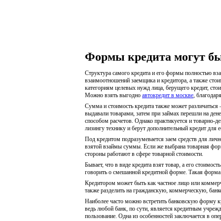
Формы кредита могут б
Структура самого кредита и его формы полностью вза
взаимоотношений заемщика и кредитора, а также стои
категориям целевых нужд лица, берущего кредит, стои
Можно взять выгодно
автокредит в москве
, благодар
Сумма и стоимость кредита также может различаться 
выдавали товарами, затем при займах перешли на де
способом расчетов. Однако практикуется и товарно-д
лизингу технику и берут дополнительный кредит для е
Под кредитом подразумевается заем средств для лично
взятой взаймы суммы. Если же выбрана товарная форма
стороны работают в сфере товарной стоимости.
Бывает, что в виде кредита взят товар, а его стоимос
говорить о смешанной кредитной форме. Такая форма ч
Кредитором может быть как частное лицо или коммер
также разделить на гражданскую, коммерческую, бан
Наиболее часто можно встретить банковскую форму к
ведь любой банк, по сути, является кредитным учреж
пользование. Одна из особенностей заключается в оп