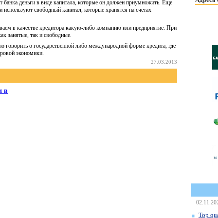
т банка деньги в виде капитала, которые он должен приумножить. Еще
ки используют свободный капитал, которые хранятся на счетах
ваем в качестве кредитора какую-либо компанию или предприятие. При
ак занятые, так и свободные.
но говорить о государственной либо международной форме кредита, где
ровой экономики.
27.03.2013
и в
02.11.20
Top qua