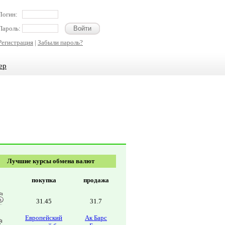
Логин:
Пароль:
Регистрация
|
Забыли пароль?
ер
Лучшие курсы обмена валют
покупка
продажа
31.45
31.7
Европейский
Ак Барс