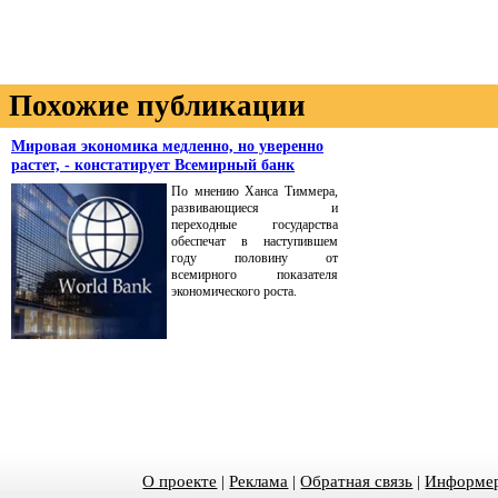
Похожие публикации
Мировая экономика медленно, но уверенно
растет, - констатирует Всемирный банк
По мнению Ханса Тиммера,
развивающиеся и
переходные государства
обеспечат в наступившем
году половину от
всемирного показателя
экономического роста.
О проекте
|
Реклама
|
Обратная связь
|
Информер