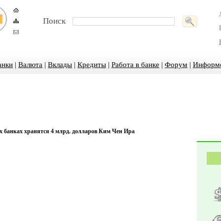
Поиск
анки
|
Валюта
|
Вклады
|
Кредиты
|
Работа в банке
|
Форум
|
Информ
х банках хранятся 4 млрд. долларов Ким Чен Ира