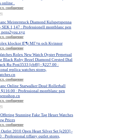
 online .
сл. сообщение
21
anc Meisterstuck Diamond Kulspetspenna
- SEK 1,147 : Professionell montblanc pen
, pens2you.xyz
сл. сообщение
olex klockor fГ¶r MГ¤n och Kvinnor
сл. сообщение
atches Rolex New Watch Oyster Perpetual
se Black Ruby Bezel Diamond Crested Dial
ck Ru Post3533 [cbf0] - $227.00 :
ional replica watches stores,
atches.cn
сл. сообщение
anc Online Starwalker Doué Rollerball
- $116.00 : Professional montblanc pen
 pensshop.cn
сл. сообщение
21
 Offering Stunning Fake Tag Heuer Watches
ow Prices
сл. сообщение
 Outlet 2010 Open Heart Silver Set [e203] -
 : Professional tiffany outlet stores,