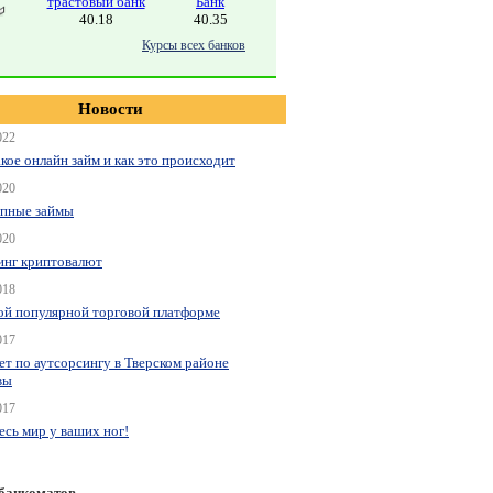
трастовый банк
Банк
40.18
40.35
Курсы всех банков
Новости
022
акое онлайн займ и как это происходит
020
пные займы
020
нг криптовалют
018
ой популярной торговой платформе
017
ет по аутсорсингу в Тверском районе
вы
017
весь мир у ваших ног!
 банкоматов