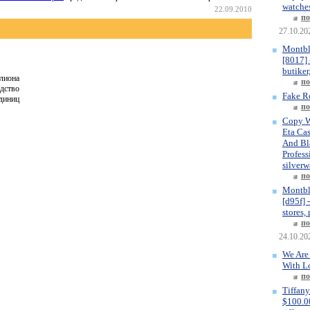
watches
22.09.2010
по
27.10.20
Montbl
[8017] 
butiker
лиона
по
дство
Fake R
диниц
по
Copy W
Eta Ca
And Bla
Profess
silverw
по
Montbl
[d95f] 
stores,
по
24.10.20
We Are
With L
по
Tiffany
$100.00