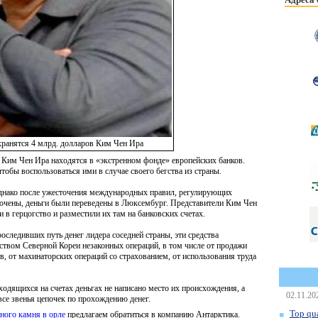
хранятся 4 млрд. долларов Ким Чен Ира
 Ким Чен Ира находятся в «экстренном фонде» европейских банков.
тобы воспользоваться ими в случае своего бегства из страны.
однако после ужесточения международных правил, регулирующих
точены, деньги были переведены в Люксембург. Представители Ким Чен
и в герцогство и разместили их там на банковских счетах.
следивших путь денег лидера соседней страны, эти средства
ством Северной Кореи незаконных операций, в том числе от продажи
в, от махинаторских операций со страхованием, от использования труда
одящихся на счетах деньгах не написано место их происхождения, а
02.11.20
се звенья цепочек по прохождению денег.
Top qua
ного камня в орле
предлагаем обратиться в компанию Антарктика.