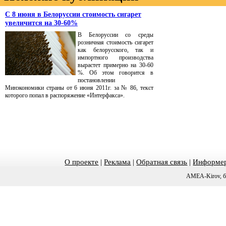
С 8 июня в Белоруссии стоимость сигарет
увеличится на 30-60%
В Белоруссии со среды
розничная стоимость сигарет
как белорусского, так и
импортного производства
вырастет примерно на 30-60
%. Об этом говорится в
постановлении
Минэкономики страны от 6 июня 2011г. за № 86, текст
которого попал в распоряжение «Интерфакса».
О проекте
|
Реклама
|
Обратная связь
|
Информер
AMEA-Kirov, б