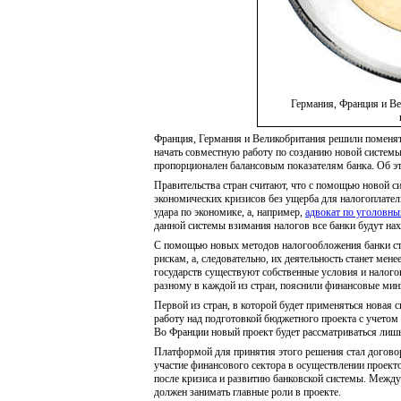
Германия, Франция и Ве
Франция, Германия и Великобритания решили поменят
начать совместную работу по созданию новой системы
пропорционален балансовым показателям банка. Об эт
Правительства стран считают, что с помощью новой с
экономических кризисов без ущерба для налогоплател
удара по экономике, а, например,
адвокат по уголовн
данной системы взимания налогов все банки будут на
С помощью новых методов налогообложения банки ст
рискам, а, следовательно, их деятельность станет мен
государств существуют собственные условия и налого
разному в каждой из стран, пояснили финансовые мин
Первой из стран, в которой будет применяться новая 
работу над подготовкой бюджетного проекта с учетом 
Во Франции новый проект будет рассматриваться лиш
Платформой для принятия этого решения стал догово
участие финансового сектора в осуществлении проект
после кризиса и развитию банковской системы. Межд
должен занимать главные роли в проекте.