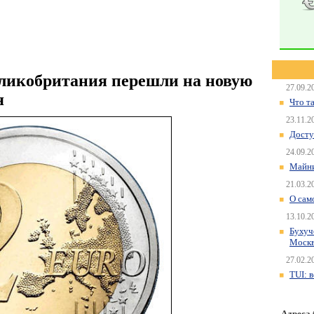
ликобритания перешли на новую
27.09.2
я
Что т
23.11.2
Досту
24.09.2
Майни
21.03.2
О сам
13.10.2
Бухуч
Моск
27.02.2
TUI: 
Адреса