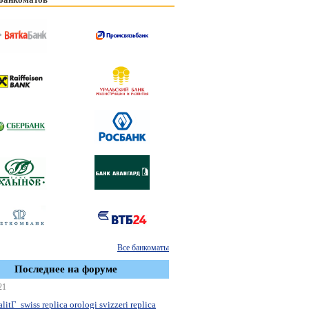
Все банкоматы
Последнее на форуме
21
litГ swiss replica orologi svizzeri replica