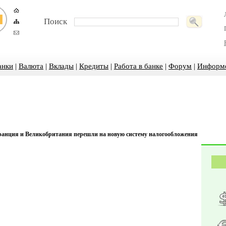
Поиск
анки
|
Валюта
|
Вклады
|
Кредиты
|
Работа в банке
|
Форум
|
Информ
ранция и Великобритания перешли на новую систему налогообложения