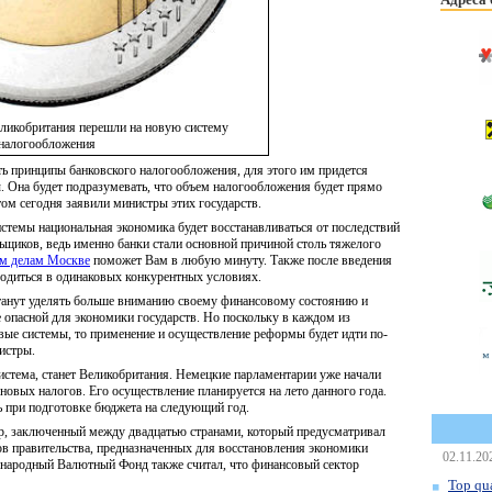
ликобритания перешли на новую систему
налогообложения
ь принципы банковского налогообложения, для этого им придется
. Она будет подразумевать, что объем налогообложения будет прямо
ом сегодня заявили министры этих государств.
истемы национальная экономика будет восстанавливаться от последствий
ьщиков, ведь именно банки стали основной причиной столь тяжелого
ым делам Москве
поможет Вам в любую минуту. Также после введения
ходиться в одинаковых конкурентных условиях.
анут уделять больше вниманию своему финансовому состоянию и
ее опасной для экономики государств. Но поскольку в каждом из
вые системы, то применение и осуществление реформы будет идти по-
истры.
система, станет Великобритания. Немецкие парламентарии уже начали
новых налогов. Его осуществление планируется на лето данного года.
ь при подготовке бюджета на следующий год.
р, заключенный между двадцатью странами, который предусматривал
ов правительства, предназначенных для восстановления экономики
02.11.20
ународный Валютный Фонд также считал, что финансовый сектор
Top qua