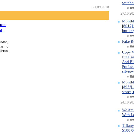
watches
21.09.2010
по
27.10.20
Montbl
кое
[8017] 
м
butiker
по
Fake R
имов,
по
ние о
йских
Copy W
Eta Ca
And Bla
Profess
silverw
по
Montbl
[d95f] 
stores,
по
24.10.20
We Are
With L
по
Tiffany
$100.00