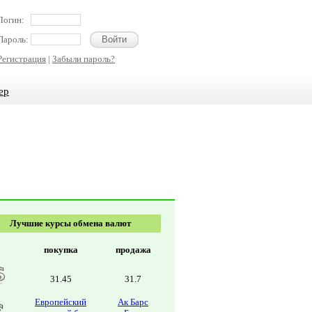
Логин:
Пароль:
Регистрация
|
Забыли пароль?
ер
Лучшие курсы обмена валют
покупка
продажа
31.45
31.7
Европейский
Ак Барс