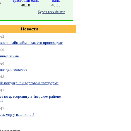
трастовый банк
Банк
40.18
40.35
Курсы всех банков
Новости
022
акое онлайн займ и как это происходит
020
пные займы
020
нг криптовалют
018
ой популярной торговой платформе
017
ет по аутсорсингу в Тверском районе
вы
017
весь мир у ваших ног!
 банкоматов