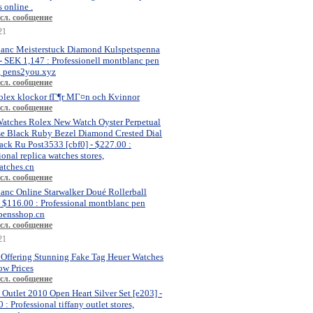
 online .
сл. сообщение
21
anc Meisterstuck Diamond Kulspetspenna
- SEK 1,147 : Professionell montblanc pen
, pens2you.xyz
сл. сообщение
olex klockor fГ¶r MГ¤n och Kvinnor
сл. сообщение
atches Rolex New Watch Oyster Perpetual
se Black Ruby Bezel Diamond Crested Dial
ck Ru Post3533 [cbf0] - $227.00 :
ional replica watches stores,
atches.cn
сл. сообщение
anc Online Starwalker Doué Rollerball
- $116.00 : Professional montblanc pen
 pensshop.cn
сл. сообщение
21
 Offering Stunning Fake Tag Heuer Watches
ow Prices
сл. сообщение
 Outlet 2010 Open Heart Silver Set [e203] -
 : Professional tiffany outlet stores,