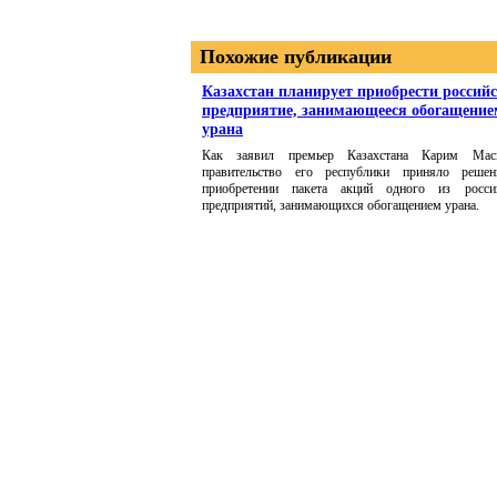
Похожие публикации
Казахстан планирует приобрести российс
предприятие, занимающееся обогащение
урана
Как заявил премьер Казахстана Карим Мас
правительство его республики приняло реше
приобретении пакета акций одного из росси
предприятий, занимающихся обогащением урана.