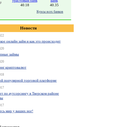
трастовый банк
Банк
40.18
40.35
Курсы всех банков
Новости
022
акое онлайн займ и как это происходит
020
пные займы
020
нг криптовалют
018
ой популярной торговой платформе
017
ет по аутсорсингу в Тверском районе
вы
017
весь мир у ваших ног!
 банкоматов