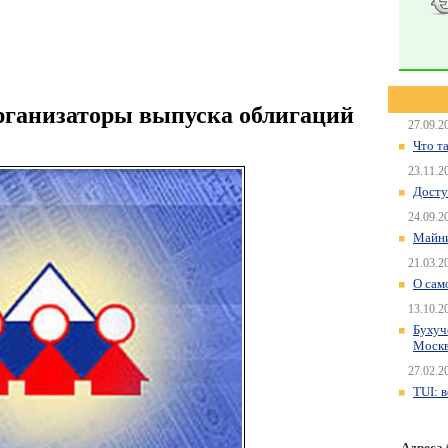
рганизаторы выпуска облигаций
27.09.2
Что т
23.11.2
Досту
24.09.2
Майни
21.03.2
О сам
13.10.2
Бухуч
Моск
27.02.2
TUI: 
Адреса