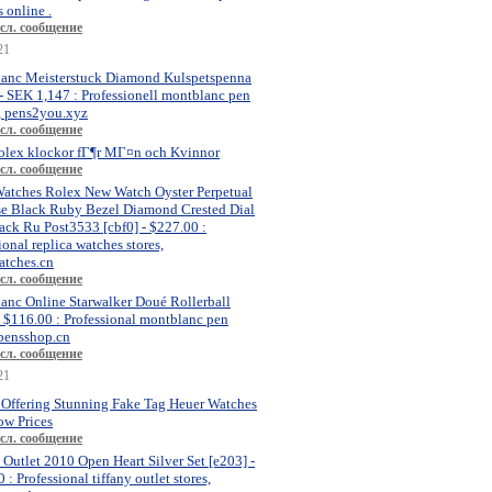
 online .
сл. сообщение
21
anc Meisterstuck Diamond Kulspetspenna
- SEK 1,147 : Professionell montblanc pen
, pens2you.xyz
сл. сообщение
olex klockor fГ¶r MГ¤n och Kvinnor
сл. сообщение
atches Rolex New Watch Oyster Perpetual
se Black Ruby Bezel Diamond Crested Dial
ck Ru Post3533 [cbf0] - $227.00 :
ional replica watches stores,
atches.cn
сл. сообщение
anc Online Starwalker Doué Rollerball
- $116.00 : Professional montblanc pen
 pensshop.cn
сл. сообщение
21
 Offering Stunning Fake Tag Heuer Watches
ow Prices
сл. сообщение
 Outlet 2010 Open Heart Silver Set [e203] -
 : Professional tiffany outlet stores,