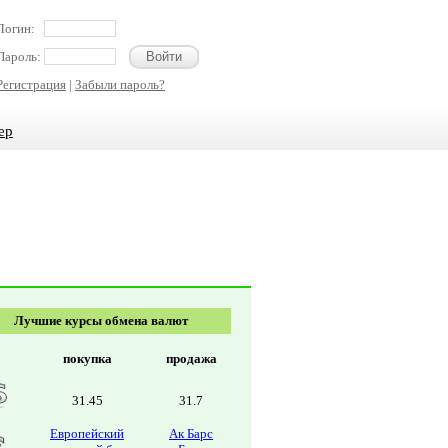
Логин:
Пароль:
Регистрация
|
Забыли пароль?
ер
Лучшие курсы обмена валют
покупка
продажа
31.45
31.7
Европейский
Ак Барс