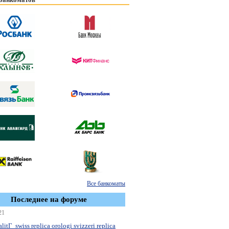
Все банкоматы
Последнее на форуме
21
litГ swiss replica orologi svizzeri replica