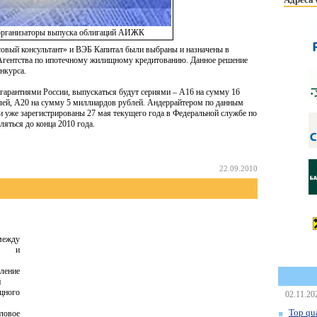
организаторы выпуска облигаций АИЖК
вый консультант» и ВЭБ Капитал были выбраны и назначены в
Агентства по ипотечному жилищному кредитованию. Данное решение
онкурса.
гарантиями России, выпускаться будут сериями – А16 на сумму 16
лей, А20 на сумму 5 миллиардов рублей. Андеррайтером по данным
 уже зарегистрированы 27 мая текущего года в Федеральной службе по
яться до конца 2010 года.
22.09.2010
ежду
м и
ление
й
ного
02.11.20
Top qua
ловое