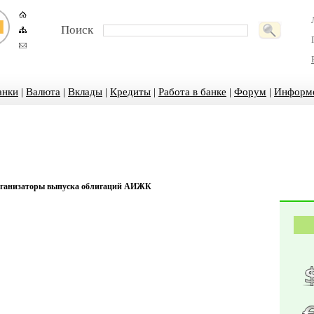
Поиск
анки
|
Валюта
|
Вклады
|
Кредиты
|
Работа в банке
|
Форум
|
Информ
рганизаторы выпуска облигаций АИЖК