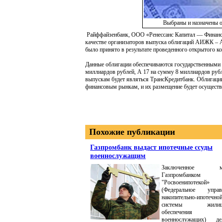
Выбраны и назначены 
Райффайзенбанк, ООО «Ренессанс Капитал — Финансо
качестве организаторов выпуска облигаций АИЖК – 
было принято в результате проведенного открытого к
Данные облигации обеспечиваются государственными 
миллиардов рублей, А 17 на сумму 8 миллиардов руб
выпускам будет являться ТрансКредитбанк. Облигации
финансовым рынкам, и их размещение будет осуществл
Похожие публикации
Газпромбанк выдаст ипотечные ссуды
военнослужащим
Заключенное м
Газпромбанко
"Росвоенипотекой»
(Федеральное управ
накопительно-ипотечно
системы жилищ
обеспечения
военнослужащих) де