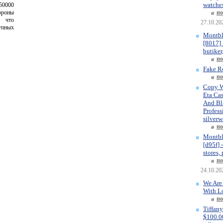
watches
50000
роны
по
, что
27.10.20
упных
Montbl
[8017] 
butiker
по
Fake R
по
Copy W
Eta Ca
And Bla
Profess
silverw
по
Montbl
[d95f] 
stores,
по
24.10.20
We Are
With L
по
Tiffany
$100.00