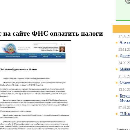
т на сайте ФНС оплатить налоги
27.09.2
Что т
23.11.2
Досту
24.09.2
Майни
21.03.2
О сам
13.10.2
Бухуч
Моск
27.02.2
TUI: 
Адреса