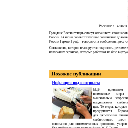
Россияне с 14 июня
Граждане России теперь смогут оплачивать свои нал
России. 14 июня соответствующее соглашение должны
России Герман Греф, - говорится в сообщении пресс
Соглашение, которое планируется подписать, реглам
платежных сервисов, которые работают на базе вирт
Похожие публикации
Инфляция под контролем
ЕЦБ принимает
возможные меры
максимально эффекти
поддержания стабиль
цен. Те меры, которые
предприняты Еврос
для укрепления финан
стабилизации, даю
основания для оптимистичных прогнозов, уверен 
Европейского центрального банка Ж-К Трише.