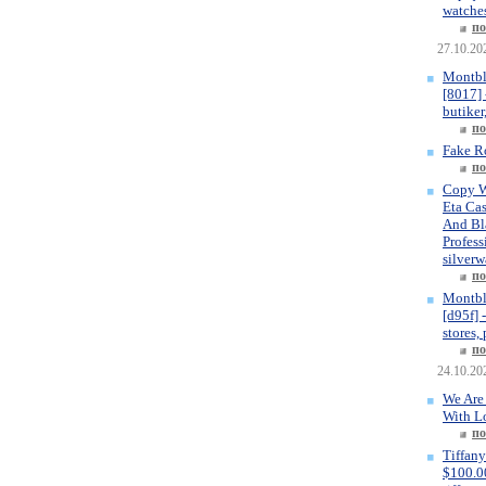
watches
по
27.10.20
Montbl
[8017] 
butiker
по
Fake R
по
Copy W
Eta Ca
And Bla
Profess
silverw
по
Montbl
[d95f] 
stores,
по
24.10.20
We Are
With L
по
Tiffany
$100.00