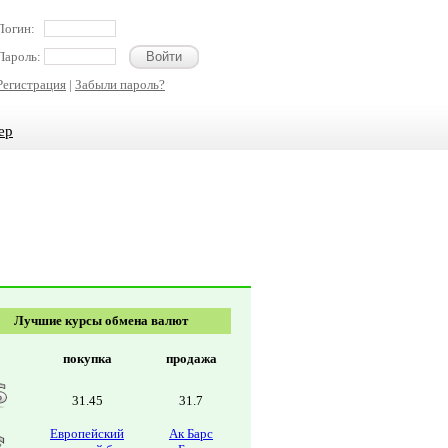
Логин:
Пароль:
Регистрация
|
Забыли пароль?
ер
Лучшие курсы обмена валют
покупка
продажа
31.45
31.7
Европейский
Ак Барс