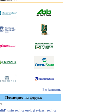
Все банкоматы
Последнее на форуме
21
litГ swiss replica orologi svizzeri replica