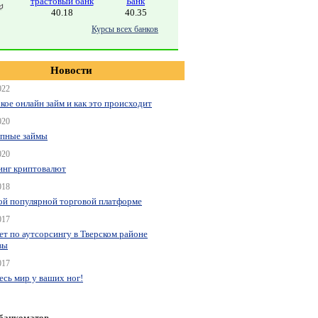
трастовый банк
Банк
40.18
40.35
Курсы всех банков
Новости
022
акое онлайн займ и как это происходит
020
пные займы
020
нг криптовалют
018
ой популярной торговой платформе
017
ет по аутсорсингу в Тверском районе
вы
017
весь мир у ваших ног!
 банкоматов