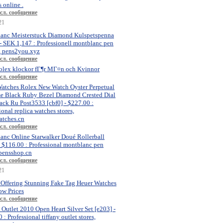
 online .
сл. сообщение
21
anc Meisterstuck Diamond Kulspetspenna
- SEK 1,147 : Professionell montblanc pen
, pens2you.xyz
сл. сообщение
olex klockor fГ¶r MГ¤n och Kvinnor
сл. сообщение
atches Rolex New Watch Oyster Perpetual
se Black Ruby Bezel Diamond Crested Dial
ck Ru Post3533 [cbf0] - $227.00 :
ional replica watches stores,
atches.cn
сл. сообщение
anc Online Starwalker Doué Rollerball
- $116.00 : Professional montblanc pen
 pensshop.cn
сл. сообщение
21
 Offering Stunning Fake Tag Heuer Watches
ow Prices
сл. сообщение
 Outlet 2010 Open Heart Silver Set [e203] -
 : Professional tiffany outlet stores,