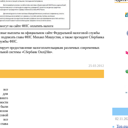
 могут на сайте ФНС оплатить налоги
оговые выплаты на официальном сайте Федеральной налоговой службы
 подписать глава ФНС Михаил Мишустин, а также президент Сбербанка
-службы ФНС.
ентирует предоставление налогоплательщикам различных современных
уальной системы «Сбербанк Онл@йн».
25.03.2012
 все
 для
вного
ности
 были
оюзом
совой
02.11.20
т все
глава
Top qua