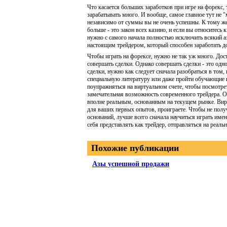
Что касается больших заработков при игре на форекс, т
зарабатывать много. И вообще, самое главное тут не "
независимо от суммы вы не очень успешны. К тому же, 
больше - это закон всех казино, и если вы относитесь
нужно с самого начала полностью исключить всякий аз
настоящим трейдером, который способен заработать до
Чтобы играть на форексе, нужно не так уж много. Дос
совершать сделки. Однако совершать сделки - это одно
сделки, нужно как следует сначала разобраться в том,
специальную литературу или даже пройти обучающие ку
поупражняться на виртуальном счете, чтобы посмотрет
замечательная возможность современного трейдера. О
вполне реальным, основанным на текущем рынке. Вирт
для ваших первых опытов, проиграете. Чтобы не получ
оснований, лучше всего сначала научиться играть именн
себя представлять как трейдер, отправляться на реаль
Похожие публикации
Азы успешной продажи