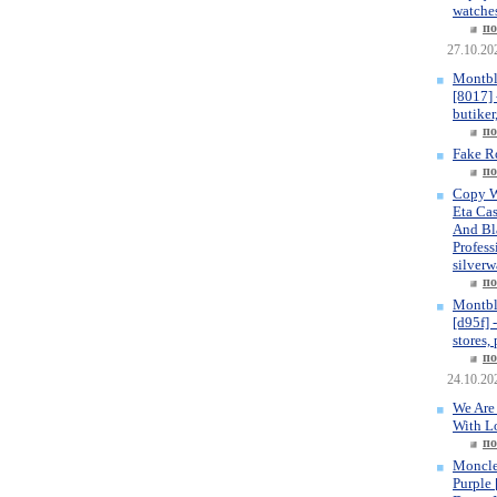
watches
по
27.10.20
Montbl
[8017] 
butiker
по
Fake R
по
Copy W
Eta Ca
And Bla
Profess
silverw
по
Montbl
[d95f] 
stores,
по
24.10.20
We Are
With L
по
Moncle
Purple 