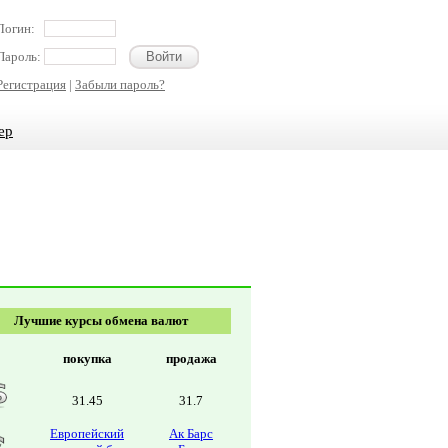
Логин:
Пароль:
Регистрация
|
Забыли пароль?
ер
Лучшие курсы обмена валют
покупка
продажа
31.45
31.7
Европейский
Ак Барс