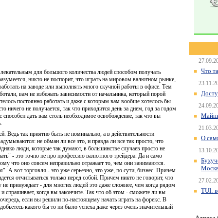
27.09.2
Что т
влекательным для большого количества людей способом получать
 разумеется, никто не поспорит, что играть на мировом валютном рынке,
23.11.2
работать на заводе или выполнять много скучной работы в офисе. Тем
Досту
аботали, вам не избежать зависимости от начальника, который порой
телось постоянно работать и даже с которым вам вообще хотелось бы
24.09.2
то ничего не получается, так что приходится день за днем, год за годом
Майни
кс способен дать вам столь необходимое освобождение, так что вы
.
21.03.2
. Ведь так приятно быть не номинально, а в действительности
О сам
думываются: не обман ли все это, и правда ли все так просто, что
Однако люди, которые так думают, в большинстве случаев просто не
13.10.2
ать" - это точно не про профессию валютного трейдера. Да и само
Бухуч
ому что оно совсем неправильно отражает то, чем они занимаются.
Моск
. А вот торговля - это уже серьезно, это уже, по сути, бизнес. Причем
дется отчитываться только перед собой. Причем никто не говорит, что
27.02.2
у не принуждает - для многих людей это даже сложнее, чем когда рядом
TUI: 
 и спрашивает, когда вы закончите. Так что об этом - сможете ли вы
 очередь, если вы решили по-настоящему начать играть на форекс. В
добьетесь какого бы то ни было успеха даже через очень значительный
Адреса