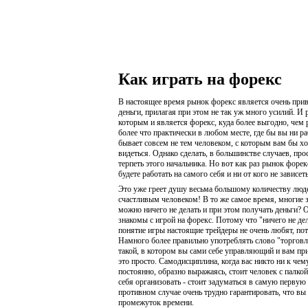
Как играть на форекс
В настоящее время рынок форекс является очень при
деньги, прилагая при этом не так уж много усилий. И
которым и является форекс, куда более выгодно, чем 
более что практически в любом месте, где бы вы ни р
бывает совсем не тем человеком, с которым вам бы хо
видеться. Однако сделать, в большинстве случаев, прос
терпеть этого начальника. Но вот как раз рынок форе
будете работать на самого себя и ни от кого не зависеть
Это уже греет душу весьма большому количеству людей
счастливым человеком! В то же самое время, многие за
можно ничего не делать и при этом получать деньги? 
знакомы с игрой на форекс. Потому что "ничего не дел
понятие игры настоящие трейдеры не очень любят, пот
Намного более правильно употреблять слово "торговля"
такой, в котором вы сами себе управляющий и вам при
это просто. Самодисциплина, когда вас никто ни к чем
постоянно, образно выражаясь, стоит человек с палкой
себя организовать - стоит задуматься в самую первую
противном случае очень трудно гарантировать, что вы 
промежуток времени.