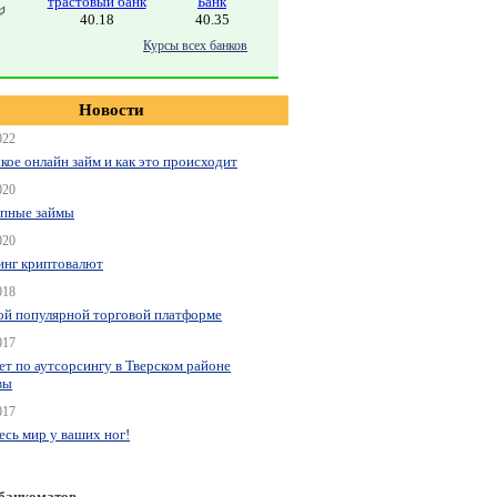
трастовый банк
Банк
40.18
40.35
Курсы всех банков
Новости
022
акое онлайн займ и как это происходит
020
пные займы
020
нг криптовалют
018
ой популярной торговой платформе
017
ет по аутсорсингу в Тверском районе
вы
017
весь мир у ваших ног!
 банкоматов