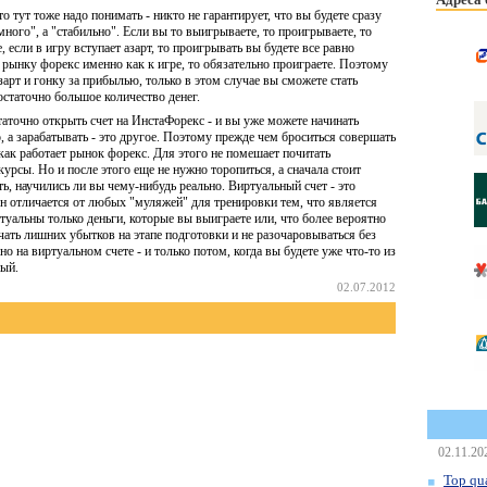
о тут тоже надо понимать - никто не гарантирует, что вы будете сразу
много", а "стабильно". Если вы то выигрываете, то проигрываете, то
если в игру вступает азарт, то проигрывать вы будете все равно
 к рынку форекс именно как к игре, то обязательно проиграете. Поэтому
арт и гонку за прибылью, только в этом случае вы сможете стать
статочно большое количество денег.
таточно открыть счет на ИнстаФорекс - и вы уже можете начинать
, а зарабатывать - это другое. Поэтому прежде чем броситься совершать
 как работает рынок форекс. Для этого не помешает почитать
рсы. Но и после этого еще не нужно торопиться, а сначала стоит
ь, научились ли вы чему-нибудь реально. Виртуальный счет - это
н отличается от любых "муляжей" для тренировки тем, что является
уальны только деньги, которые вы выиграете или, что более вероятно
ать лишних убытков на этапе подготовки и не разочаровываться без
о на виртуальном счете - и только потом, когда вы будете уже что-то из
ный.
02.07.2012
02.11.20
Top qua