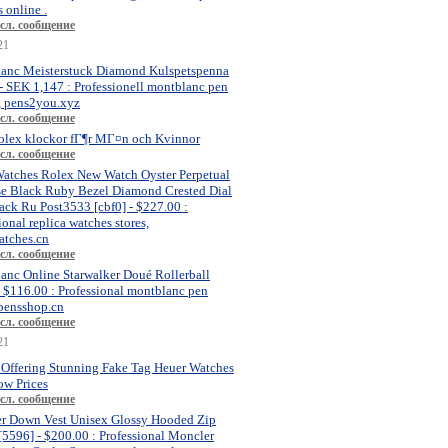
 online .
сл. сообщение
21
anc Meisterstuck Diamond Kulspetspenna
- SEK 1,147 : Professionell montblanc pen
, pens2you.xyz
сл. сообщение
olex klockor fГ¶r MГ¤n och Kvinnor
сл. сообщение
atches Rolex New Watch Oyster Perpetual
se Black Ruby Bezel Diamond Crested Dial
ck Ru Post3533 [cbf0] - $227.00 :
ional replica watches stores,
atches.cn
сл. сообщение
anc Online Starwalker Doué Rollerball
- $116.00 : Professional montblanc pen
 pensshop.cn
сл. сообщение
21
 Offering Stunning Fake Tag Heuer Watches
ow Prices
сл. сообщение
r Down Vest Unisex Glossy Hooded Zip
[5596] - $200.00 : Professional Moncler