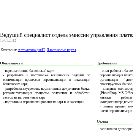
Ведущий специалист отдела эмиссии управления плате
16.01.2012
Категория:
Автоматизация/IT
,
Пластиковые карты
Обязанности
Требования
- персонализация банковский карт;
- опыт работы в банк
- разработка и постановка технических заданий по
персонализация банко
оптимизации процессов персонализации и инкассации
организация дея
банковских карт;
спонсируемых банков
- разработка внутренних нормативных документов банка,
- владение компьюте
регламентирующих процессы получения и обработки
(PhotoShop, MS Offic
заявок на изготовление карт;
навыки рабо
- подготовка персонализированных карт к инкассации.
имиджпринтере,комп
- знание правил ме
части персонализации 
Оклад
зарплата по договоре