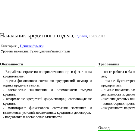
Начальник кредитного отдела,
Рублев
,
16.05.2013
Категория:
,
Ценные бумаги
Уровень вакансии: Руководители/заместители
Обязанности
Требования
- Разработка стратегии по привлечению юр. и физ. лиц на
- опыт работы в банк
кредитование;
лет;
- оценка финансового состояния предприятий, осмотр и
- знание бухгалтерс
оценка предмета залога;
предприятий;
- составление заключения о возможности выдачи
- знание нормативны
кредита;
деятельность по данн
- оформление кредитной документации, сопровождение
- наличие деловых ка
кредита;
- клиентоориентирова
- мониторинг финансового состояния заемщика и
- нацеленность на резу
выполнения условий заключенных кредитных договоров;
- подготовка и составление отчетности.
Оклад