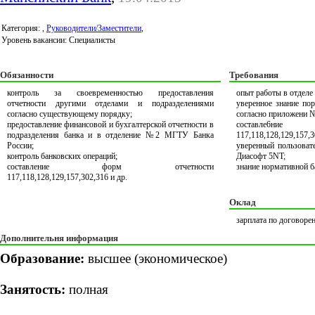
Категория:
,
Руководители/Заместители
,
Уровень вакансии: Специалисты
Обязанности
Требования
контроль за своевременностью предоставления
опыт работы в отделе 
отчетности другими отделами и подразделениями
уверенное знание по
согласно существующему порядку;
согласно приложени 
предоставление финансовой и бухгалтерской отчетности в
составле6н
подразделения банка и в отделение №2 МГТУ Банка
117,118,128,129,157,3
России;
уверенный пользоват
контроль банковских операций;
Диасофт 5NT;
составление форм отчетности
знание нормативной б
117,118,128,129,157,302,316 и др.
Оклад
зарплата по договоре
Дополнительня информация
Образование:
высшее (экономическое)
Занятость:
полная