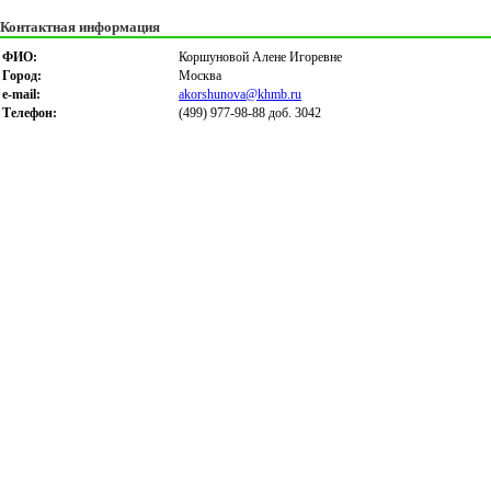
Контактная информация
ФИО:
Коршуновой Алене Игоревне
Город:
Москва
e-mail:
akorshunova@khmb.ru
Телефон:
(499) 977-98-88 доб. 3042