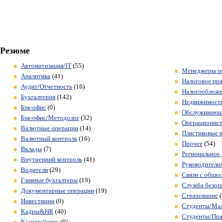
Резюме
Автоматизация/IT
(55)
Менеджеры по
Аналитика
(41)
Налоговое пр
Аудит/Отчетность
(16)
Налогооблож
Бухгалтерия
(142)
Недвижимость
Бэк-офис
(0)
Обслуживающ
Бэк-офис/Методолог
(32)
Операционис
Валютные операции
(14)
Пластиковые 
Валютный контроль
(16)
Прочее
(54)
Вклады
(7)
Региональное 
Внутренний контроль
(41)
Руководители
Водители
(29)
Связи с обще
Главные бухгалтеры
(19)
Служба безоп
Документарные операции
(19)
Страхование
(
Инвестиции
(0)
Студенты/Ма
Кадры&HR
(40)
Студенты/Пра
Казначейство
(0)