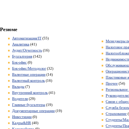
Резюме
Автоматизация/IT
(55)
Менеджеры по
Аналитика
(41)
Налоговое пр
Аудит/Отчетность
(16)
Налогооблож
Бухгалтерия
(142)
Недвижимость
Бэк-офис
(0)
Обслуживающ
Бэк-офис/Методолог
(32)
Операционис
Валютные операции
(14)
Пластиковые 
Валютный контроль
(16)
Прочее
(54)
Вклады
(7)
Региональное 
Внутренний контроль
(41)
Руководители
Водители
(29)
Связи с обще
Главные бухгалтеры
(19)
Служба безоп
Документарные операции
(19)
Страхование
(
Инвестиции
(0)
Студенты/Ма
Кадры&HR
(40)
Студенты/Пра
Казначейство
(0)