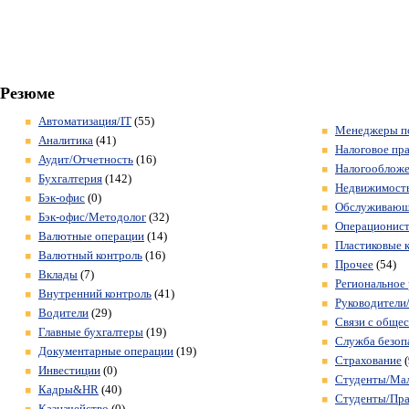
Резюме
Автоматизация/IT
(55)
Менеджеры по
Аналитика
(41)
Налоговое пр
Аудит/Отчетность
(16)
Налогооблож
Бухгалтерия
(142)
Недвижимость
Бэк-офис
(0)
Обслуживающ
Бэк-офис/Методолог
(32)
Операционис
Валютные операции
(14)
Пластиковые 
Валютный контроль
(16)
Прочее
(54)
Вклады
(7)
Региональное 
Внутренний контроль
(41)
Руководители
Водители
(29)
Связи с обще
Главные бухгалтеры
(19)
Служба безоп
Документарные операции
(19)
Страхование
(
Инвестиции
(0)
Студенты/Ма
Кадры&HR
(40)
Студенты/Пра
Казначейство
(0)