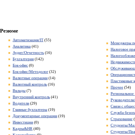
Резюме
Автоматизация/IT
(55)
Менеджеры по
Аналитика
(41)
Налоговое пр
Аудит/Отчетность
(16)
Налогооблож
Бухгалтерия
(142)
Недвижимость
Бэк-офис
(0)
Обслуживающ
Бэк-офис/Методолог
(32)
Операционис
Валютные операции
(14)
Пластиковые 
Валютный контроль
(16)
Прочее
(54)
Вклады
(7)
Региональное 
Внутренний контроль
(41)
Руководители
Водители
(29)
Связи с обще
Главные бухгалтеры
(19)
Служба безоп
Документарные операции
(19)
Страхование
(
Инвестиции
(0)
Студенты/Ма
Кадры&HR
(40)
Студенты/Пра
Казначейство
(0)