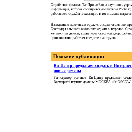
Ограбление филиала ТаоПриватБанка случилось утром 
информация, которая сообщается агентством Росбалт,
работников службы инкассации, в тот момент, когда те
Нападавшие применили оружие, открыв огонь, как пре
Очевидцы слышали около пятнадцати выстрелов. С ра
же, похитив деньги, ушли через сквозной двор. Сейча
происшествия работает следственная группа.
Похожие публикации
Ru-Центр предлагает создать в Интернет
новые домены
Регистратор доменов Ru-Центр предложил созда
Всемирной паутине домены МОСКВА и MOSCOW.