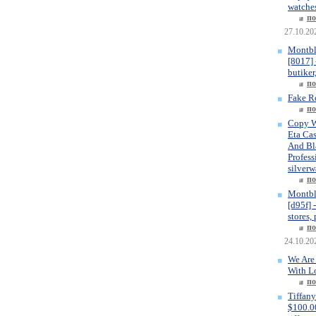
watches
по
27.10.20
Montbl
[8017] 
butiker
по
Fake R
по
Copy W
Eta Ca
And Bla
Profess
silverw
по
Montbl
[d95f] 
stores,
по
24.10.20
We Are
With L
по
Tiffany
$100.00