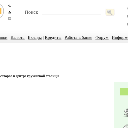
Поиск
анки
|
Валюта
|
Вклады
|
Кредиты
|
Работа в банке
|
Форум
|
Информ
саторов в центре грузинской столицы