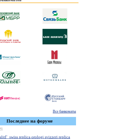
Все банкоматы
Последнее на форуме
21
litГ swiss replica orologi svizzeri replica