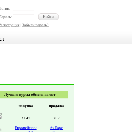
Логин:
Пароль:
Регистрация
|
Забыли пароль?
ер
Лучшие курсы обмена валют
покупка
продажа
31.45
31.7
Европейский
Ак Барс