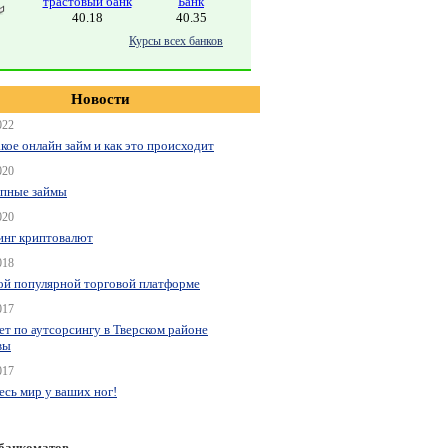
трастовый банк
Банк
40.18
40.35
Курсы всех банков
Новости
022
акое онлайн займ и как это происходит
020
пные займы
020
нг криптовалют
018
ой популярной торговой платформе
017
ет по аутсорсингу в Тверском районе
вы
017
весь мир у ваших ног!
 банкоматов