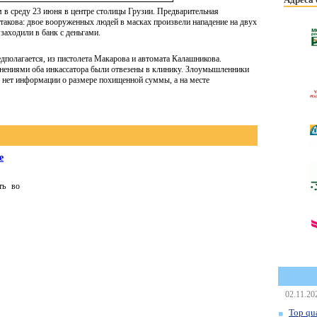
в среду 23 июня в центре столицы Грузии. Предварительная
 такова: двое вооруженных людей в масках произвели нападение на двух
 заходили в банк с деньгами.
дполагается, из пистолета Макарова и автомата Калашникова.
нениями оба инкассатора были отвезены в клинику. Злоумышленники
с нет информации о размере похищенной суммы, а на месте
е
ть во
02.11.20
Top qua