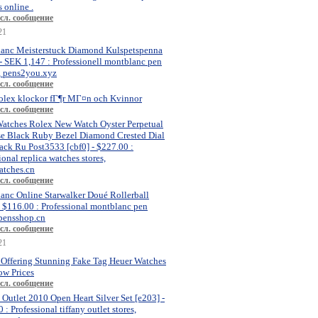
 online .
сл. сообщение
21
anc Meisterstuck Diamond Kulspetspenna
- SEK 1,147 : Professionell montblanc pen
, pens2you.xyz
сл. сообщение
olex klockor fГ¶r MГ¤n och Kvinnor
сл. сообщение
atches Rolex New Watch Oyster Perpetual
se Black Ruby Bezel Diamond Crested Dial
ck Ru Post3533 [cbf0] - $227.00 :
ional replica watches stores,
atches.cn
сл. сообщение
anc Online Starwalker Doué Rollerball
- $116.00 : Professional montblanc pen
 pensshop.cn
сл. сообщение
21
 Offering Stunning Fake Tag Heuer Watches
ow Prices
сл. сообщение
 Outlet 2010 Open Heart Silver Set [e203] -
 : Professional tiffany outlet stores,