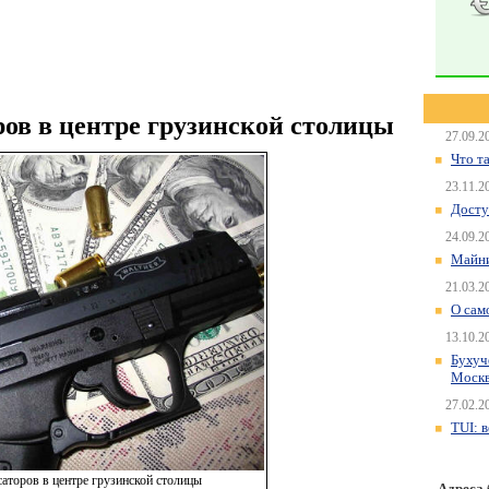
ров в центре грузинской столицы
27.09.2
Что т
23.11.2
Досту
24.09.2
Майни
21.03.2
О сам
13.10.2
Бухуч
Моск
27.02.2
TUI: 
саторов в центре грузинской столицы
Адреса