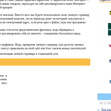
ая и станет вашей гарантией заработка. А заработок более чем прост –
ли иным товаром, переходит на сайт рекламируемого вами Интернет-
й процент.
ет-магазин. Вместо него вы будете использовать свою личную страницу
лектронный кошелек, после перевода денег на который, покупатель и
ли на электронный адрес, если речь идет о файле, игре или программе.
ные сети всем представителям фриланса, ведь обращаясь к
 рекламировать себя (и заметьте - совершенно бесплатно) перед
за трафиком. Ведь, превратив личную страницу, или десяток личных
 смогут привлекать на свой сайт или блог тысячи новых посетителей.
онетизации личной страницы в социальной сети.
ком в
можно
а него
02.11.20
Top qua