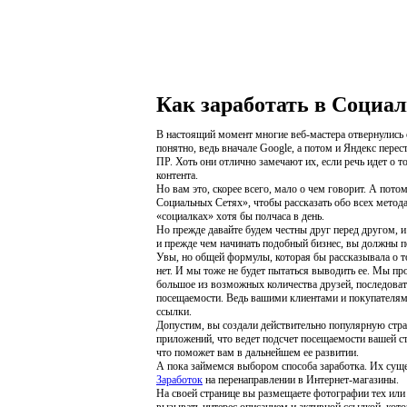
Как заработать в Социа
В настоящий момент многие веб-мастера отвернулись о
понятно, ведь вначале Google, а потом и Яндекс пере
ПР. Хоть они отлично замечают их, если речь идет о 
контента.
Но вам это, скорее всего, мало о чем говорит. А пото
Социальных Сетях», чтобы рассказать обо всех метод
«социалках» хотя бы полчаса в день.
Но прежде давайте будем честны друг перед другом, и
и прежде чем начинать подобный бизнес, вы должны п
Увы, но общей формулы, которая бы рассказывала о т
нет. И мы тоже не будет пытаться выводить ее. Мы пр
большое из возможных количества друзей, последоват
посещаемости. Ведь вашими клиентами и покупателями
ссылки.
Допустим, вы создали действительно популярную стран
приложений, что ведет подсчет посещаемости вашей с
что поможет вам в дальнейшем ее развитии.
А пока займемся выбором способа заработка. Их суще
Заработок
на перенаправлении в Интернет-магазины.
На своей странице вы размещаете фотографии тех ил