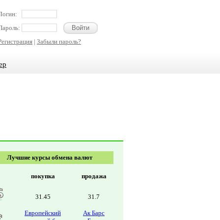
Логин:
Пароль:
Регистрация
|
Забыли пароль?
ер
Лучшие курсы обмена валют
покупка
продажа
31.45
31.7
Европейский
Ак Барс