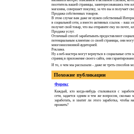
вызывать интерес описанием и активной ссылкой, котор
посетитель вашей страницы, заинтересовавшись тем и
магазина, совершает покупку, за что вы и получает сво
Продажа собственных товаров.
В этом случае вам даже не нужен собственный Интерн
в социальной сети, а вместо активных ссылок – ваш э
получит свой товар, что вы отправите ему по почте, и
Продажа услуг.
Отличный способ зарабатывать предоставляют социаль
потенциальным клиентам со своей страницы, они могут
многомиллионной аудиторией.
Реклама.
Ну а веб-мастера могут вернуться в социальные сети 
страниц в приложение своего сайта, они гарантировано
И то, о чем мы рассказали – даже не треть способов м
Похожие публикации
Форекс
Каждый, кто когда-нибудь сталкивался с заработ
сети, задается одним и тем же вопросом, сколько 
заработать, и хватит ли этого заработка, чтобы н
прожить?