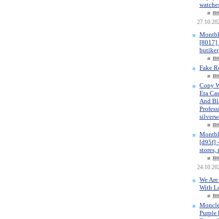
watches
по
27.10.20
Montbl
[8017] 
butiker
по
Fake R
по
Copy W
Eta Ca
And Bla
Profess
silverw
по
Montbl
[d95f] 
stores,
по
24.10.20
We Are
With L
по
Moncle
Purple 