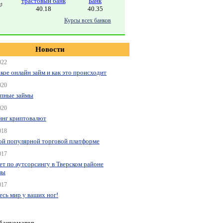
трастовый банк
Банк
40.18
40.35
Курсы всех банков
Новости
022
акое онлайн займ и как это происходит
020
пные займы
020
нг криптовалют
018
ой популярной торговой платформе
017
ет по аутсорсингу в Тверском районе
вы
017
весь мир у ваших ног!
 банкоматов