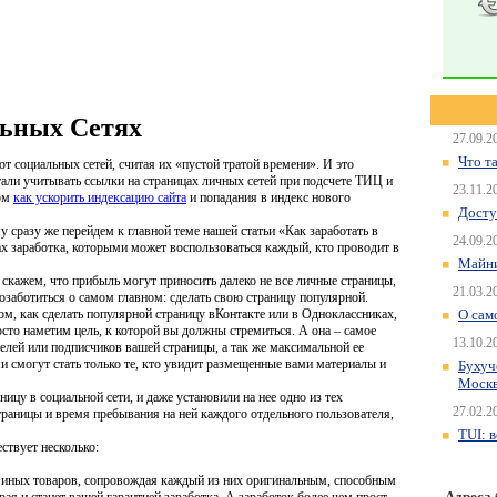
льных Сетях
27.09.2
Что т
т социальных сетей, считая их «пустой тратой времени». И это
стали учитывать ссылки на страницах личных сетей при подсчете ТИЦ и
23.11.2
том
как ускорить индексацию сайта
и попадания в индекс нового
Досту
му сразу же перейдем к главной теме нашей статьи «Как заработать в
24.09.2
ах заработка, которыми может воспользоваться каждый, кто проводит в
Майни
 скажем, что прибыль могут приносить далеко не все личные страницы,
21.03.2
озаботиться о самом главном: сделать свою страницу популярной.
ом, как сделать популярной страницу вКонтакте или в Одноклассниках,
О сам
осто наметим цель, к которой вы должны стремиться. А она – самое
13.10.2
елей или подписчиков вашей страницы, а так же максимальной ее
 смогут стать только те, кто увидит размещенные вами материалы и
Бухуч
Моск
ицу в социальной сети, и даже установили на нее одно из тех
27.02.2
траницы и время пребывания на ней каждого отдельного пользователя,
TUI: 
ствует несколько:
и иных товаров, сопровождая каждый из них оригинальным, способным
Адреса