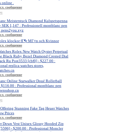
 online .
сл. сообщение
21
anc Meisterstuck Diamond Kulspetspenna
- SEK 1,147 : Professionell montblanc pen
, pens2you.xyz
сл. сообщение
olex klockor fГ¶r MГ¤n och Kvinnor
сл. сообщение
atches Rolex New Watch Oyster Perpetual
se Black Ruby Bezel Diamond Crested Dial
ck Ru Post3533 [cbf0] - $227.00 :
ional replica watches stores,
atches.cn
сл. сообщение
anc Online Starwalker Doué Rollerball
- $116.00 : Professional montblanc pen
 pensshop.cn
сл. сообщение
21
 Offering Stunning Fake Tag Heuer Watches
ow Prices
сл. сообщение
r Down Vest Unisex Glossy Hooded Zip
[5596] - $200.00 : Professional Moncler