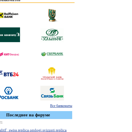
Все банкоматы
Последнее на форуме
21
litГ swiss replica orologi svizzeri replica