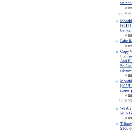
watches
по
27.10.20
Montbl
[8017] 
butiker
по
Fake R
по
Copy W
Eta Ca
And Bla
Profess
silverw
по
Montbl
[d95f] 
stores,
по
24.10.20
We Are
With L
по
Tiffany
$100.00