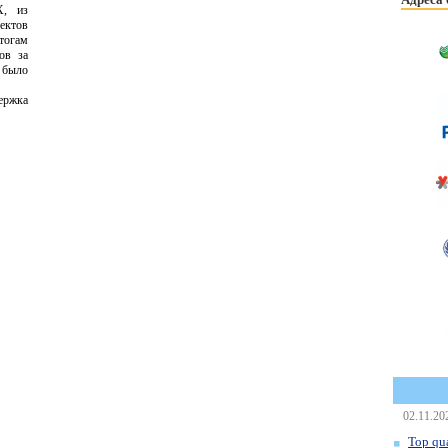
Х, из
ектов
огам
ов за
ыло
ержка
02.11.20
Top qua