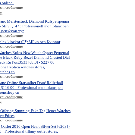
 online .
сл. сообщение
21
anc Meisterstuck Diamond Kulspetspenna
- SEK 1,147 : Professionell montblanc pen
, pens2you.xyz
сл. сообщение
olex klockor fГ¶r MГ¤n och Kvinnor
сл. сообщение
atches Rolex New Watch Oyster Perpetual
se Black Ruby Bezel Diamond Crested Dial
ck Ru Post3533 [cbf0] - $227.00 :
ional replica watches stores,
atches.cn
сл. сообщение
anc Online Starwalker Doué Rollerball
- $116.00 : Professional montblanc pen
 pensshop.cn
сл. сообщение
21
 Offering Stunning Fake Tag Heuer Watches
ow Prices
сл. сообщение
 Outlet 2010 Open Heart Silver Set [e203] -
 : Professional tiffany outlet stores,