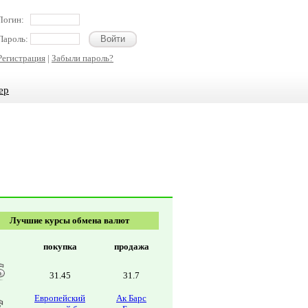
Логин:
Пароль:
Регистрация
|
Забыли пароль?
ер
Лучшие курсы обмена валют
покупка
продажа
31.45
31.7
Европейский
Ак Барс