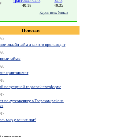
трастовый банк
Банк
40.18
40.35
Курсы всех банков
Новости
022
акое онлайн займ и как это происходит
020
пные займы
020
нг криптовалют
018
ой популярной торговой платформе
017
ет по аутсорсингу в Тверском районе
вы
017
весь мир у ваших ног!
 банкоматов