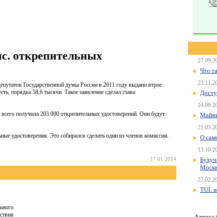
ыс. открепительных
27.09.2
Что т
23.11.2
епутатов Государственной думы России в 2011 году выдано втрое
сть, порядка 58,6 тысячи. Такое заявление сделал глава
Досту
24.09.2
 всего получила 203 000 открепительных удостоверений. Они будут
Майни
21.03.2
ные удостоверения. Это собирался сделать один из членов комиссии.
О сам
13.10.2
Бухуч
17.01.2014
Моск
27.02.2
TUI: 
ьного
ствия
Адреса