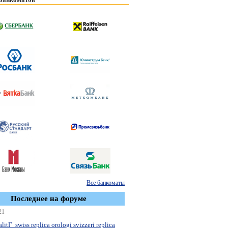
Все банкоматы
Последнее на форуме
21
litГ swiss replica orologi svizzeri replica