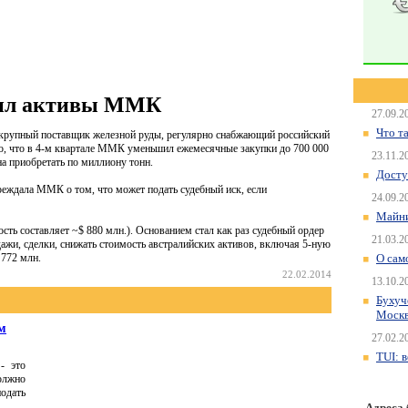
зил активы ММК
27.09.2
Что т
рупный поставщик железной руды, регулярно снабжающий российский
го, что в 4-м квартале ММК уменьшил ежемесячные закупки до 700 000
23.11.2
на приобретать по миллиону тонн.
Досту
еждала ММК о том, что может подать судебный иск, если
24.09.2
Майни
ть составляет ~$ 880 млн.). Основанием стал как раз судебный ордер
21.03.2
жи, сделки, снижать стоимость австралийских активов, включая 5-ную
 772 млн.
О сам
22.02.2014
13.10.2
Бухуч
Моск
м
27.02.2
TUI: 
- это
олжно
одать
Адреса