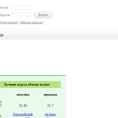
Логин:
Пароль:
Регистрация
|
Забыли пароль?
ер
Лучшие курсы обмена валют
покупка
продажа
31.45
31.7
Европейский
Ак Барс