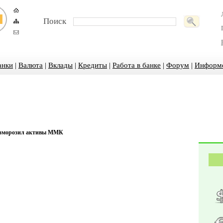
Поиск
анки
|
Валюта
|
Вклады
|
Кредиты
|
Работа в банке
|
Форум
|
Информ
азморозил активы ММК