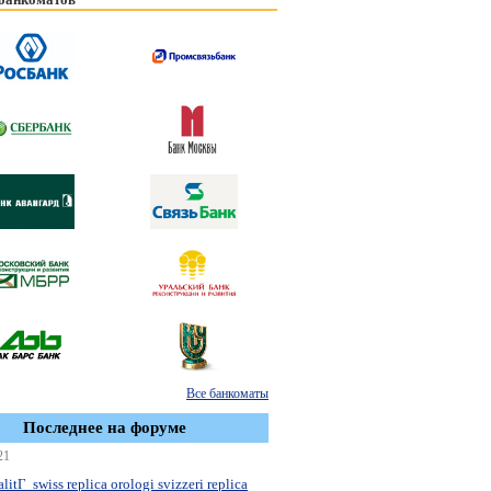
Все банкоматы
Последнее на форуме
21
litГ swiss replica orologi svizzeri replica