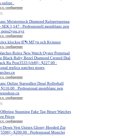
 online .
сл. сообщение
21
anc Meisterstuck Diamond Kulspetspenna
- SEK 1,147 : Professionell montblanc pen
, pens2you.xyz
сл. сообщение
olex klockor fГ¶r MГ¤n och Kvinnor
сл. сообщение
atches Rolex New Watch Oyster Perpetual
se Black Ruby Bezel Diamond Crested Dial
ck Ru Post3533 [cbf0] - $227.00 :
ional replica watches stores,
atches.cn
сл. сообщение
anc Online Starwalker Doué Rollerball
- $116.00 : Professional montblanc pen
 pensshop.cn
сл. сообщение
21
 Offering Stunning Fake Tag Heuer Watches
ow Prices
сл. сообщение
r Down Vest Unisex Glossy Hooded Zip
[5596] - $200.00 : Professional Moncler