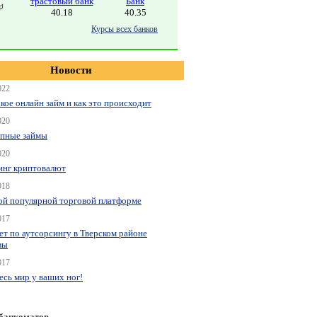
трастовый банк
Банк
40.18
40.35
Курсы всех банков
Новости
022
акое онлайн займ и как это происходит
020
пные займы
020
нг криптовалют
018
ой популярной торговой платформе
017
ет по аутсорсингу в Тверском районе
вы
017
весь мир у ваших ног!
 банкоматов