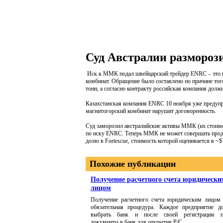
Суд Австралии разморо
Иск к ММК подал швейцарский трейдер ENRC – это к
комбинат. Обращение было составлено по причине то
тонн, а согласно контракту российская компания долж
Казахстанская компания ENRC 10 ноября уже предупр
магнитогорский комбинат нарушит договоренность.
Суд заморозил австралийские активы ММК (их стоимос
по иску ENRC. Теперь ММК не может совершать прода
долю в Fortescue, стоимость которой оценивается в ~$
Похожие публикации
Получение расчетного счета юридически
лицом
Получение расчетного счета юридическим лицом 
обязательная процедура. Каждое предприятие д
выбрать банк и после своей регистрации п
документы в банк для открытия Р/С.