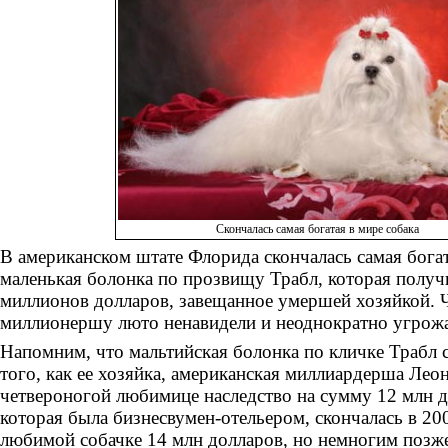
Скончалась самая богатая в мире собака
В американском штате Флорида скончалась самая богат
маленькая болонка по прозвищу Трабл, которая получи
миллионов долларов, завещанное умершей хозяйкой. 
миллионершу люто ненавидели и неоднократно угрож
Напомним, что мальтийская болонка по кличке Трабл с
того, как ее хозяйка, американская миллиардерша Лео
четвероногой любимице наследство на сумму 12 млн д
которая была бизнесвумен-отельером, скончалась в 200
любимой собачке 14 млн долларов, но немногим позже