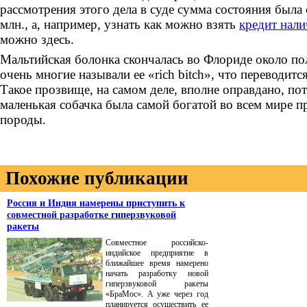
рассмотрения этого дела в суде сумма состояния была
млн., а, например, узнать как можно взять
кредит нали
можно здесь.
Мальтийская болонка скончалась во Флориде около по
очень многие называли ее «rich bitch», что переводится
Такое прозвище, на самом деле, вполне оправдано, по
маленькая собачка была самой богатой во всем мире п
породы.
Похожие публикации
Россия и Индия намерены приступить к
совместной разработке гиперзвуковой
ракеты
Совместное российско-
индийское предприятие в
ближайшее время намерено
начать разработку новой
гиперзвуковой ракеты
«БраМос». А уже через год
планируется осуществить ее