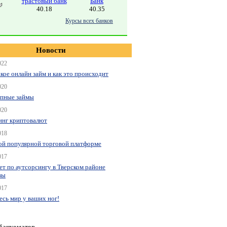
трастовый банк
Банк
40.18
40.35
Курсы всех банков
Новости
022
акое онлайн займ и как это происходит
020
пные займы
020
нг криптовалют
018
ой популярной торговой платформе
017
ет по аутсорсингу в Тверском районе
вы
017
весь мир у ваших ног!
 банкоматов