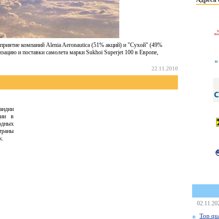
едприятие компаний Alenia Aeronautica (51% акций) и "Сухой" (49%
изацию и поставки самолета марки Sukhoi Superjet 100 в Европе,
22.11.2010
андии
ции в
одных
страны
к.
02.11.20
Top qua