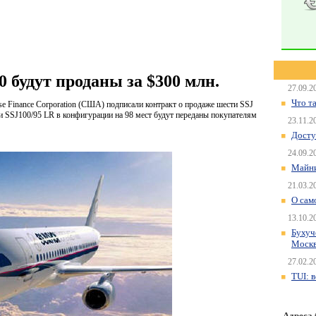
0 будут проданы за $300 млн.
27.09.2
Что т
ease Finance Corporation (США) подписали контракт о продаже шести SSJ
 SSJ100/95 LR в конфигурации на 98 мест будут переданы покупателям
23.11.2
Досту
24.09.2
Майни
21.03.2
О сам
13.10.2
Бухуч
Моск
27.02.2
TUI: 
Адреса