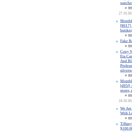
watches
по
27.10.20
Montbl
[8017] 
butiker
по
Fake R
по
Copy W
Eta Ca
And Bla
Profess
silverw
по
Montbl
[d95f] 
stores,
по
24.10.20
We Are
With L
по
Tiffany
$100.00