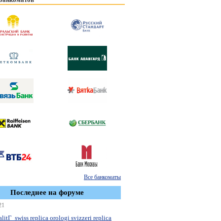
Все банкоматы
Последнее на форуме
21
litГ swiss replica orologi svizzeri replica