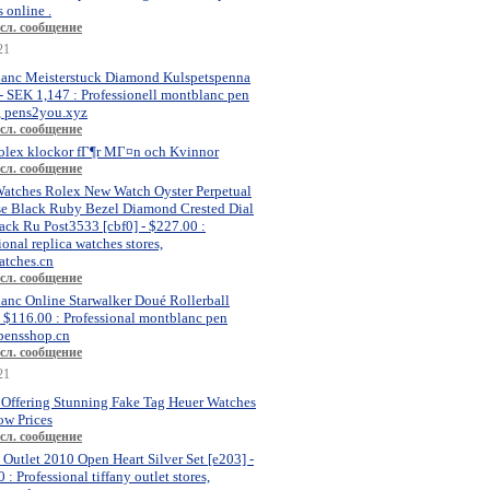
 online .
сл. сообщение
21
anc Meisterstuck Diamond Kulspetspenna
- SEK 1,147 : Professionell montblanc pen
, pens2you.xyz
сл. сообщение
olex klockor fГ¶r MГ¤n och Kvinnor
сл. сообщение
atches Rolex New Watch Oyster Perpetual
se Black Ruby Bezel Diamond Crested Dial
ck Ru Post3533 [cbf0] - $227.00 :
ional replica watches stores,
atches.cn
сл. сообщение
anc Online Starwalker Doué Rollerball
- $116.00 : Professional montblanc pen
 pensshop.cn
сл. сообщение
21
 Offering Stunning Fake Tag Heuer Watches
ow Prices
сл. сообщение
 Outlet 2010 Open Heart Silver Set [e203] -
 : Professional tiffany outlet stores,