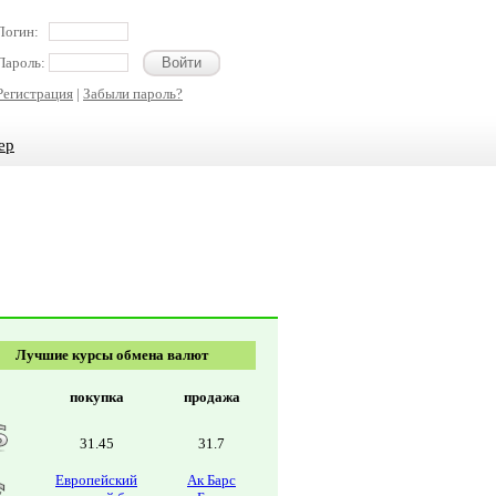
Логин:
Пароль:
Регистрация
|
Забыли пароль?
ер
Лучшие курсы обмена валют
покупка
продажа
31.45
31.7
Европейский
Ак Барс