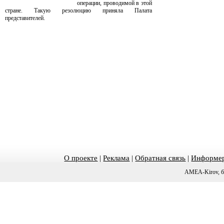
операции, проводимой в этой
стране. Такую резолюцию приняла Палата
представителей.
О проекте
|
Реклама
|
Обратная связь
|
Информер
AMEA-Kirov, б