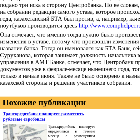
подано три иска в сторону Центробанка. По ее словам
на собрании редакции самого устава, которое происхо
года, казахстанский БТА был против, а, например, ка
ноутбуков производится здесь
http://www.comphelper.r
Она отмечает, что именно тогда нужно было произвес
изменения в уставе, потому что произошли изменения 
название банка. Тогда он именовался как БТА Банк, се
Суруханова, которая занимает должность начальника
управления в АМТ Банке, отмечает, что Центробанк п
документов уже в феврале-месяце нынешнего года, тог
только в начале июня. Также не было оспорено к назн
казахской стороны и решение участников собрания.
Похожие публикации
Транскредитбанк планирует разместить
рублевые евробонды
Транскредитбанк планирует
определиться в течение
месяца с размещением