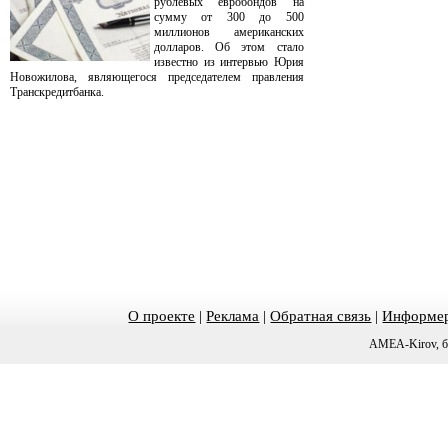
рублевых евробондов на
сумму от 300 до 500
миллионов американских
долларов. Об этом стало
известно из интервью Юрия
Новожилова, являющегося председателем правления
Транскредитбанка.
О проекте
|
Реклама
|
Обратная связь
|
Информер
AMEA-Kirov, б