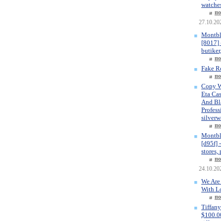
watches
по
27.10.20
Montbl
[8017] 
butiker
по
Fake R
по
Copy W
Eta Ca
And Bla
Profess
silverw
по
Montbl
[d95f] 
stores,
по
24.10.20
We Are
With L
по
Tiffany
$100.00