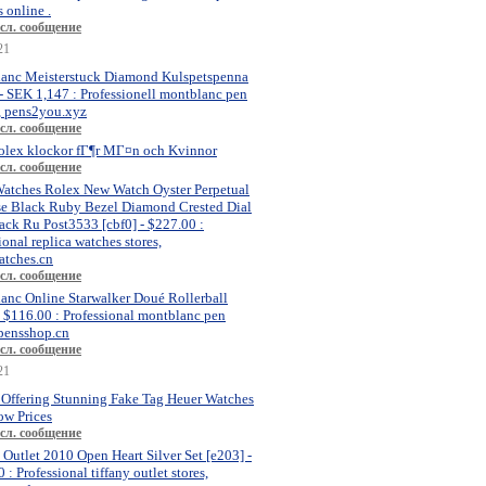
 online .
сл. сообщение
21
anc Meisterstuck Diamond Kulspetspenna
- SEK 1,147 : Professionell montblanc pen
, pens2you.xyz
сл. сообщение
olex klockor fГ¶r MГ¤n och Kvinnor
сл. сообщение
atches Rolex New Watch Oyster Perpetual
se Black Ruby Bezel Diamond Crested Dial
ck Ru Post3533 [cbf0] - $227.00 :
ional replica watches stores,
atches.cn
сл. сообщение
anc Online Starwalker Doué Rollerball
- $116.00 : Professional montblanc pen
 pensshop.cn
сл. сообщение
21
 Offering Stunning Fake Tag Heuer Watches
ow Prices
сл. сообщение
 Outlet 2010 Open Heart Silver Set [e203] -
 : Professional tiffany outlet stores,