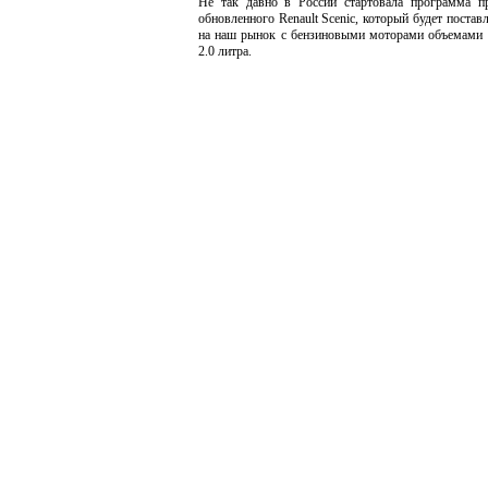
Не так давно в России стартовала программа п
обновленного Renault Scenic, который будет постав
на наш рынок с бензиновыми моторами объемами 1
2.0 литра.