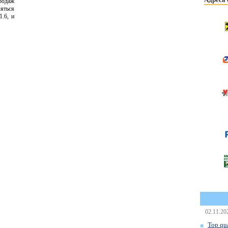
родаж
ляться
.6, и
02.11.20
Top qua