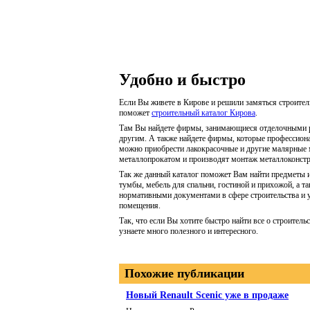
Удобно и быстро
Если Вы живете в Кирове и решили замяться строител
поможет
строительный каталог Кирова
.
Там Вы найдете фирмы, занимающиеся отделочными р
другим. А также найдете фирмы, которые профессиона
можно приобрести лакокрасочные и другие малярные
металлопрокатом и производят монтаж металлоконст
Так же данный каталог поможет Вам найти предметы и
тумбы, мебель для спальни, гостиной и прихожой, а т
нормативными документами в сфере строительства и у
помещения.
Так, что если Вы хотите быстро найти все о строительс
узнаете много полезного и интересного.
Похожие публикации
Новый Renault Scenic уже в продаже