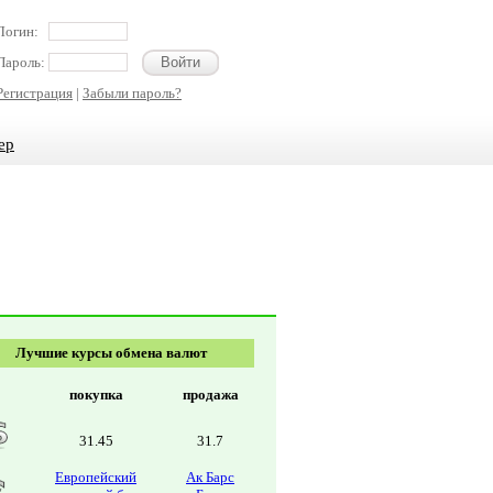
Логин:
Пароль:
Регистрация
|
Забыли пароль?
ер
Лучшие курсы обмена валют
покупка
продажа
31.45
31.7
Европейский
Ак Барс