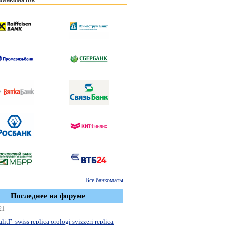
Все банкоматы
Последнее на форуме
21
litГ swiss replica orologi svizzeri replica