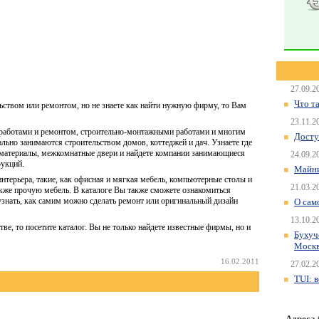
27.09.2
Что т
ьством или ремонтом, но не знаете как найти нужную фирму, то Вам
23.11.2
аботами и ремонтом, строительно-монтажными работами и многим
Досту
льно занимаются строительством домов, коттеджей и дач. Узнаете где
 материалы, межкомнатные двери и найдете компании занимающиеся
24.09.2
рукций.
Майни
нтерьера, такие, как офисная и мягкая мебель, компьютерные столы и
21.03.2
акже прочую мебель. В каталоге Вы также сможете ознакомиться
знать, как самим можно сделать ремонт или оригинальный дизайн
О сам
13.10.2
тве, то посетите каталог. Вы не только найдете известные фирмы, но и
Бухуч
Моск
16.02.2011
27.02.2
TUI: 
Адреса