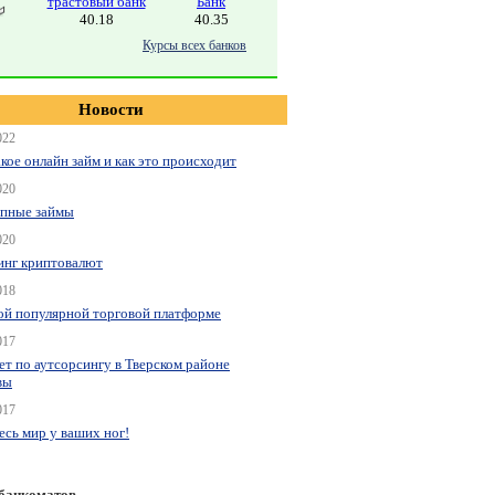
трастовый банк
Банк
40.18
40.35
Курсы всех банков
Новости
022
акое онлайн займ и как это происходит
020
пные займы
020
нг криптовалют
018
ой популярной торговой платформе
017
ет по аутсорсингу в Тверском районе
вы
017
весь мир у ваших ног!
 банкоматов