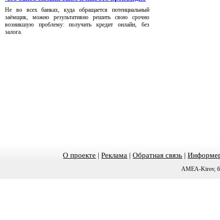
Не во всех банках, куда обращается потенциальный
заёмщик, можно результативно решить свою срочно
возникшую проблему: получить кредит онлайн, без
залога.
О проекте
|
Реклама
|
Обратная связь
|
Информер
AMEA-Kirov, б