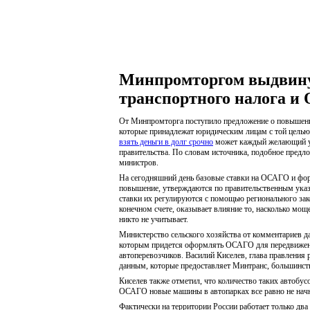
Минпромторгом выдвину
транспортного налога и
От Минпромторга поступило предложение о повышении
которые принадлежат юридическим лицам с той целью,
взять деньги в долг срочно
может каждый желающий уж
правительства. По словам источника, подобное предл
министров.
На сегодняшний день базовые ставки на ОСАГО и фор
повышение, утверждаются по правительственным указ
ставки их регулируются с помощью регионального зак
конечном счете, оказывает влияние то, насколько мощ
никто не учитывает.
Министерство сельского хозяйства от комментариев д
которым придется оформлять ОСАГО для передвижения
автоперевозчиков. Василий Киселев, глава правления 
данным, которые предоставляет Минтранс, большинств
Киселев также отметил, что количество таких автобус
ОСАГО новые машины в автопарках все равно не начну
Фактически на территории России работает только д