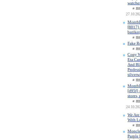
watches
по
27.10.20
Montbl
[8017] 
butiker
по
Fake R
по
Copy W
Eta Ca
And Bla
Profess
silverw
по
Montbl
[d95f] 
stores,
по
24.10.20
We Are
With L
по
Moncle
Purple 