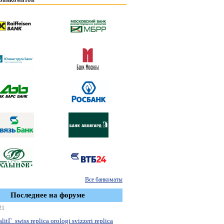
Все банкоматы
Последнее на форуме
21
litГ swiss replica orologi svizzeri replica