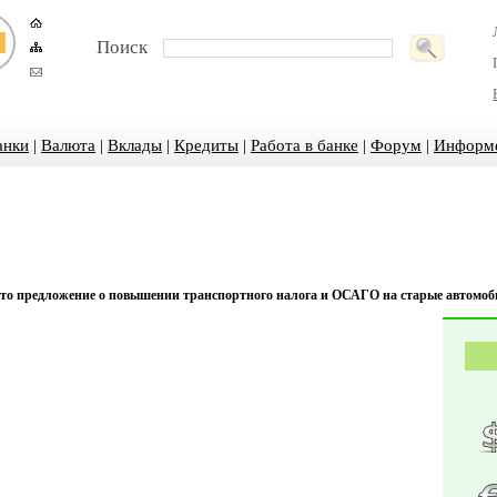
Поиск
анки
|
Валюта
|
Вклады
|
Кредиты
|
Работа в банке
|
Форум
|
Информ
о предложение о повышении транспортного налога и ОСАГО на старые автомо