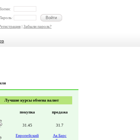
Логин:
Пароль:
Регистрация
|
Забыли пароль?
ер
били
Лучшие курсы обмена валют
покупка
продажа
31.45
31.7
Европейский
Ак Барс