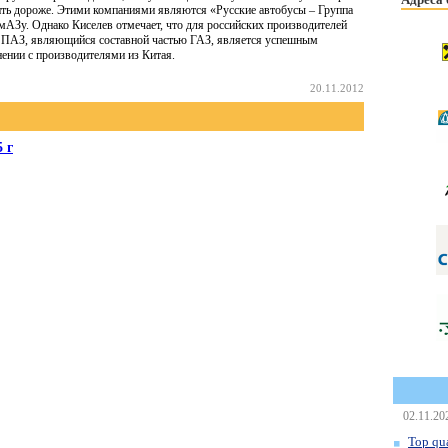
оить дороже. Этими компаниями являются «Русские автобусы – Группа
АЗу. Однако Киселев отмечает, что для российских производителей
р, ПАЗ, являющийся составной частью ГАЗ, является успешным
нении с производителями из Китая.
20.11.2012
 г
02.11.20
Top qua