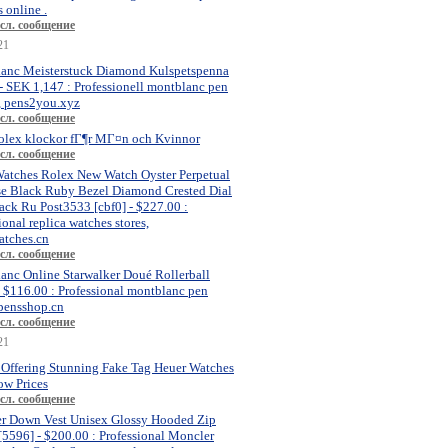
 online .
сл. сообщение
21
anc Meisterstuck Diamond Kulspetspenna
- SEK 1,147 : Professionell montblanc pen
, pens2you.xyz
сл. сообщение
olex klockor fГ¶r MГ¤n och Kvinnor
сл. сообщение
atches Rolex New Watch Oyster Perpetual
se Black Ruby Bezel Diamond Crested Dial
ck Ru Post3533 [cbf0] - $227.00 :
ional replica watches stores,
atches.cn
сл. сообщение
anc Online Starwalker Doué Rollerball
- $116.00 : Professional montblanc pen
 pensshop.cn
сл. сообщение
21
 Offering Stunning Fake Tag Heuer Watches
ow Prices
сл. сообщение
r Down Vest Unisex Glossy Hooded Zip
[5596] - $200.00 : Professional Moncler