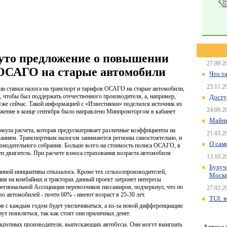
то предложение о повышении
27.09.2
 ОСАГО на старые автомобили
Что т
23.11.2
 ставки налога на транспорт и тарифов ОСАГО на старые автомобили,
 чтобы был поддержать отечественного производителя, а, например,
Досту
е сейчас. Такой информацией с «Известиями» поделился источник из
24.09.2
ожение в конце сентября было направлено Минпромторгом в кабинет
Майни
мула расчета, которая предусматривает различные коэффициенты на
21.03.2
аниям. Транспортным налогом занимаются регионы самостоятельно, и
О сам
онодательного собрания. Больше всего на стоимость полиса ОСАГО, в
ен двигатель. При расчете взноса страхования возраста автомобиля
13.10.2
Бухуч
анной инициативы отказалось. Кроме тех сельхозпроизводителей,
Моск
 на комбайнах и тракторах данный проект затронет интересы
региональной Ассоциации перевозчиков пассажиров, подчеркнул, что по
27.02.2
о автомобилей - почти 60% - имеют возраст в 25-30 лет.
TUI: 
ов с каждым годом будет увеличиваться, а из-за новой дифференциации
т появляться, так как стоят они приличных денег.
ва крупных производителя, выпускающих автобусы. Они могут выиграть
Адреса