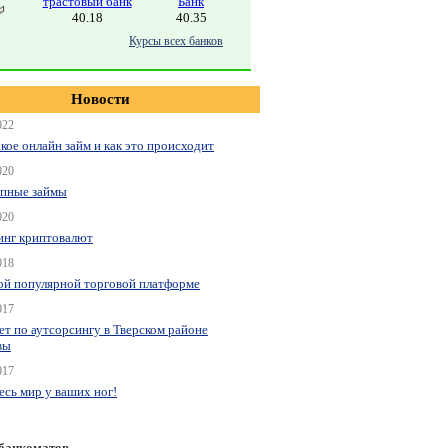
трастовый банк
Банк
40.18
40.35
Курсы всех банков
Новости
022
акое онлайн займ и как это происходит
020
пные займы
020
нг криптовалют
018
ой популярной торговой платформе
017
ет по аутсорсингу в Тверском районе
вы
017
весь мир у ваших ног!
 банкоматов