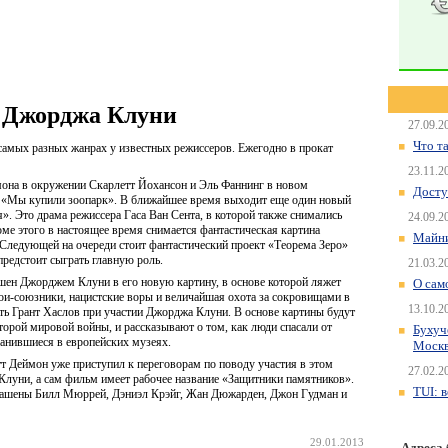
у Джорджа Клуни
27.09.2
Что т
самых разных жанрах у известных режиссеров. Ежегодно в прокат
23.11.2
мона в окружении Скарлетт Йохансон и Эль Фаннинг в новом
Досту
 «Мы купили зоопарк». В ближайшее время выходит еще один новый
». Это драма режиссера Гаса Ван Сента, в которой также снимались
24.09.2
е этого в настоящее время снимается фантастическая картина
Майни
 Следующей на очереди стоит фантастический проект «Теорема Зеро»
предстоит сыграть главную роль.
21.03.2
шен Джорджем Клуни в его новую картину, в основе которой ляжет
О сам
ои-союзники, нацистские воры и величайшая охота за сокровищами в
13.10.2
ать Грант Хаслов при участии Джорджа Клуни. В основе картины будут
торой мировой войны, и рассказывают о том, как люди спасали от
Бухуч
анившиеся в европейских музеях.
Моск
тт Деймон уже приступил к переговорам по поводу участия в этом
27.02.2
Клуни, а сам фильм имеет рабочее название «Защитники памятников».
TUI: 
лашены Билл Мюррей, Дэниэл Крэйг, Жан Дюжарден, Джон Гудман и
29.01.2013
Адреса