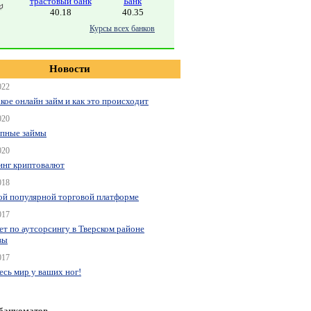
трастовый банк
Банк
40.18
40.35
Курсы всех банков
Новости
022
акое онлайн займ и как это происходит
020
пные займы
020
нг криптовалют
018
ой популярной торговой платформе
017
ет по аутсорсингу в Тверском районе
вы
017
весь мир у ваших ног!
 банкоматов