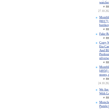
watches
по
27.10.20
Montbl
[8017] 
butiker
по
Fake R
по
Copy W
Eta Ca
And Bla
Profess
silverw
по
Montbl
[d95f] 
stores,
по
24.10.20
We Are
With L
по
Moncle
Purple 