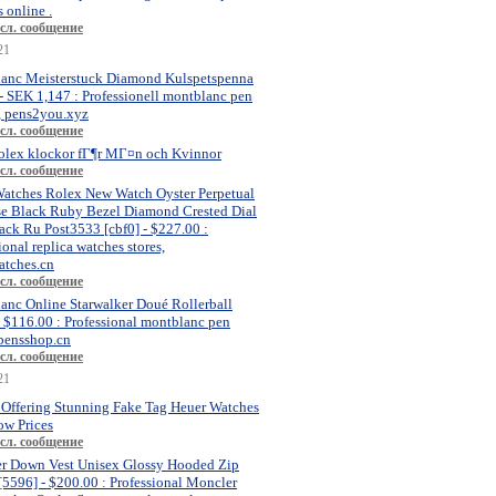
 online .
сл. сообщение
21
anc Meisterstuck Diamond Kulspetspenna
- SEK 1,147 : Professionell montblanc pen
, pens2you.xyz
сл. сообщение
olex klockor fГ¶r MГ¤n och Kvinnor
сл. сообщение
atches Rolex New Watch Oyster Perpetual
se Black Ruby Bezel Diamond Crested Dial
ck Ru Post3533 [cbf0] - $227.00 :
ional replica watches stores,
atches.cn
сл. сообщение
anc Online Starwalker Doué Rollerball
- $116.00 : Professional montblanc pen
 pensshop.cn
сл. сообщение
21
 Offering Stunning Fake Tag Heuer Watches
ow Prices
сл. сообщение
r Down Vest Unisex Glossy Hooded Zip
[5596] - $200.00 : Professional Moncler