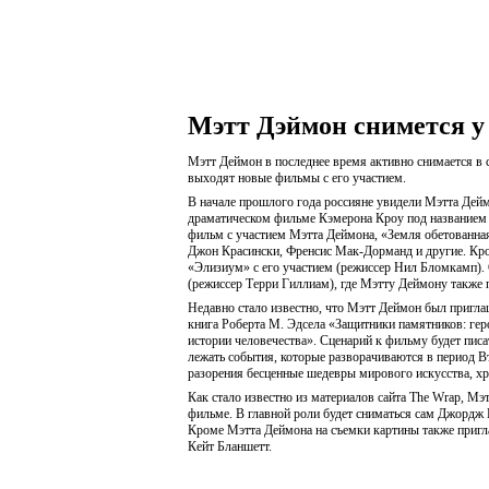
Мэтт Дэймон снимется 
Мэтт Деймон в последнее время активно снимается в 
выходят новые фильмы с его участием.
В начале прошлого года россияне увидели Мэтта Дей
драматическом фильме Кэмерона Кроу под названием
фильм с участием Мэтта Деймона, «Земля обетованная
Джон Красински, Френсис Мак-Дорманд и другие. Кром
«Элизиум» с его участием (режиссер Нил Бломкамп).
(режиссер Терри Гиллиам), где Мэтту Деймону также 
Недавно стало известно, что Мэтт Деймон был пригла
книга Роберта М. Эдсела «Защитники памятников: гер
истории человечества». Сценарий к фильму будет пис
лежать события, которые разворачиваются в период В
разорения бесценные шедевры мирового искусства, хр
Как стало известно из материалов сайта The Wrap, Мэ
фильме. В главной роли будет сниматься сам Джордж 
Кроме Мэтта Деймона на съемки картины также приг
Кейт Бланшетт.