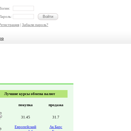
Логин:
Пароль:
Регистрация
|
Забыли пароль?
ер
Лучшие курсы обмена валют
покупка
продажа
31.45
31.7
Европейский
Ак Барс