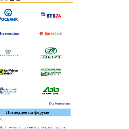
Все банкоматы
Последнее на форуме
21
litГ swiss replica orologi svizzeri replica