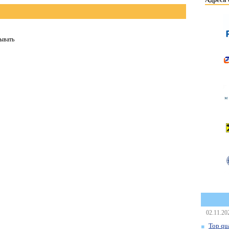
бывать
02.11.20
Top qua