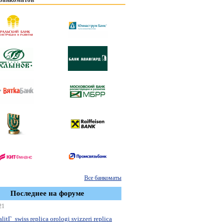
Все банкоматы
Последнее на форуме
21
litГ swiss replica orologi svizzeri replica