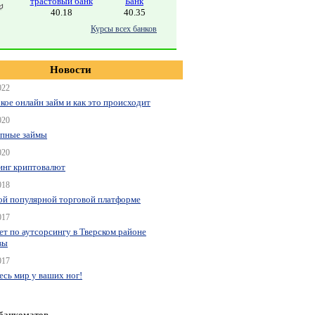
трастовый банк
Банк
40.18
40.35
Курсы всех банков
Новости
022
акое онлайн займ и как это происходит
020
пные займы
020
нг криптовалют
018
ой популярной торговой платформе
017
ет по аутсорсингу в Тверском районе
вы
017
весь мир у ваших ног!
 банкоматов