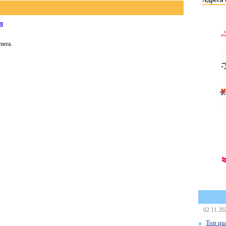
n
mera.
02.11.20
Top qua