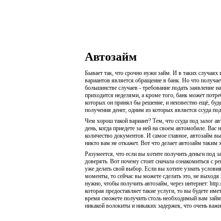
Автозайм
Бывает так, что срочно нужн займ. И в таких случаях 
вариантов является обращение в банк. Но что получае
большинстве случаев - требование подать заявление на
приходится неделями, а кроме того, банк может потре
которых он принял бы решение, и неизвестно ещё, буд
получения денег, одним из которых является ссуда под
Чем хорош такой вариант? Тем, что ссуда под залог а
день, когда приедете за ней на своем автомобиле. Вас
количество документов. И самое главное, автозайм вы 
никто вам не откажет. Вот что делает автозайм таки
Разумеется, что если вы хотите получить деньги под 
доверять. Вот почему стоит сначала ознакомиться с р
уже делать свой выбор. Если вы хотите узнать услови
моменты, то сейчас вы можете сделать это, не выходя
нужно, чтобы получить автозайм, через интернет: http:
которая предоставляет такие услуги, то вы будете имет
время сможете получить столь необходимый вам займ и
никакой волокиты и никаких задержек, что очень важн