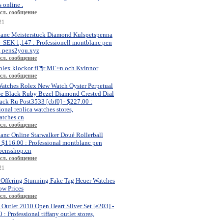
 online .
сл. сообщение
21
anc Meisterstuck Diamond Kulspetspenna
- SEK 1,147 : Professionell montblanc pen
, pens2you.xyz
сл. сообщение
olex klockor fГ¶r MГ¤n och Kvinnor
сл. сообщение
atches Rolex New Watch Oyster Perpetual
se Black Ruby Bezel Diamond Crested Dial
ck Ru Post3533 [cbf0] - $227.00 :
ional replica watches stores,
atches.cn
сл. сообщение
anc Online Starwalker Doué Rollerball
- $116.00 : Professional montblanc pen
 pensshop.cn
сл. сообщение
21
 Offering Stunning Fake Tag Heuer Watches
ow Prices
сл. сообщение
 Outlet 2010 Open Heart Silver Set [e203] -
 : Professional tiffany outlet stores,