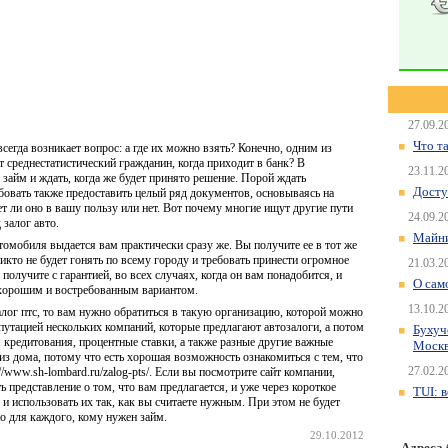
27.09.2
Что т
всегда возникает вопрос: а где их можно взять? Конечно, одним из
т среднестатистический гражданин, когда приходит в банк? В
23.11.2
 займ и ждать, когда же будет принято решение. Порой ждать
Досту
бовать также предоставить целый ряд документов, основываясь на
ет ли оно в вашу пользу или нет. Вот почему многие ищут другие пути
24.09.2
 залог авто.
Майни
втомобиля выдается вам практически сразу же. Вы получите ее в тот же
 никто не будет гонять по всему городу и требовать принести огромное
21.03.2
получите с гарантией, во всех случаях, когда он вам понадобится, и
О сам
м хорошим и востребованным вариантом.
13.10.2
залог птс, то вам нужно обратиться в такую организацию, которой можно
епутацией нескольких компаний, которые предлагают автозалоги, а потом
Бухуч
я кредитования, процентные ставки, а также разные другие важные
Моск
 из дома, потому что есть хорошая возможность ознакомиться с тем, что
27.02.2
//www.sh-lombard.ru/zalog-pts/. Если вы посмотрите сайт компании,
ь представление о том, что вам предлагается, и уже через короткое
TUI: 
 использовать их так, как вы считаете нужным. При этом не будет
о для каждого, кому нужен займ.
29.10.2012
Адреса