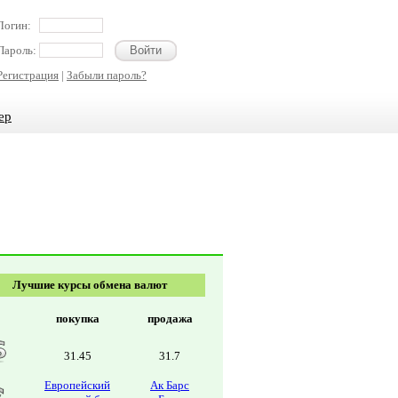
Логин:
Пароль:
Регистрация
|
Забыли пароль?
ер
Лучшие курсы обмена валют
покупка
продажа
31.45
31.7
Европейский
Ак Барс