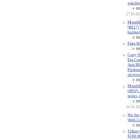
watches
по
27.10.20
Montbl
[8017] 
butiker
по
Fake R
по
Copy W
Eta Ca
And Bla
Profess
silverw
по
Montbl
[d95f] 
stores,
по
24.10.20
We Are
With L
по
Tiffany
$100.00