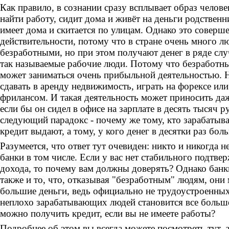
Как правило, в сознании сразу всплывает образ челове
найти работу, сидит дома и живёт на деньги родственн
имеет дома и скитается по улицам. Однако это соверше
действительности, потому что в стране очень много л
безработными, но при этом получают денег в ряде слу
так называемые рабочие люди. Потому что безработны
может заниматься очень прибыльной деятельностью. 
сдавать в аренду недвижимость, играть на форексе или
фрилансом. И такая деятельность может приносить да
если бы он сидел в офисе на зарплате в десять тысяч р
следующий парадокс - почему же тому, кто зарабатыв
кредит выдают, а тому, у кого денег в десятки раз бол
Разумеется, что ответ тут очевиден: никто и никогда не
банки в том числе. Если у вас нет стабильного подтв
дохода, то почему вам должны доверять? Однако бан
также и то, что, отказывая "безработным" людям, они
большие деньги, ведь официально не трудоустроенных,
неплохо зарабатывающих людей становится все больше
можно получить кредит, если вы не имеете работы?
Подробнее об этом вы всегда можете посмотреть тут, а