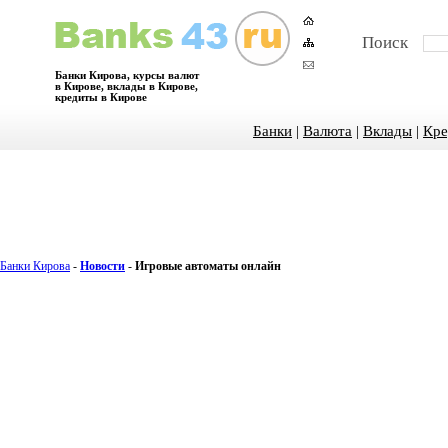
Поиск
Банки Кирова, курсы валют
в Кирове, вклады в Кирове,
кредиты в Кирове
Банки
|
Валюта
|
Вклады
|
Кре
Банки Кирова
-
Новости
-
Игровые автоматы онлайн