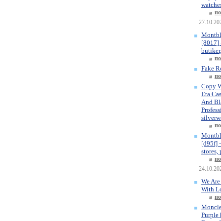
watches
по
27.10.20
Montbl
[8017] 
butiker
по
Fake R
по
Copy W
Eta Ca
And Bla
Profess
silverw
по
Montbl
[d95f] 
stores,
по
24.10.20
We Are
With L
по
Moncle
Purple 