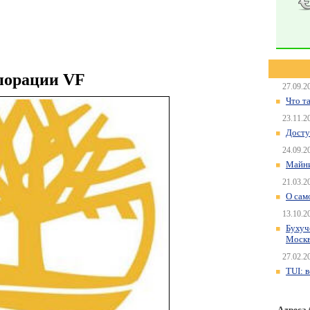
порации VF
27.09.2
Что т
23.11.2
Досту
24.09.2
Майни
21.03.2
О сам
13.10.2
Бухуч
Моск
27.02.2
TUI: 
Адреса