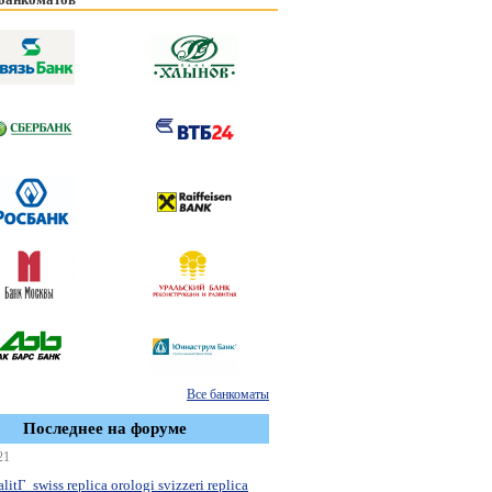
Все банкоматы
Последнее на форуме
21
litГ swiss replica orologi svizzeri replica