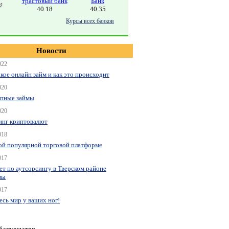
трастовый банк
Банк
40.18
40.35
Курсы всех банков
Новости
022
акое онлайн займ и как это происходит
020
пные займы
020
нг криптовалют
018
ой популярной торговой платформе
017
ет по аутсорсингу в Тверском районе
вы
017
весь мир у ваших ног!
 банкоматов