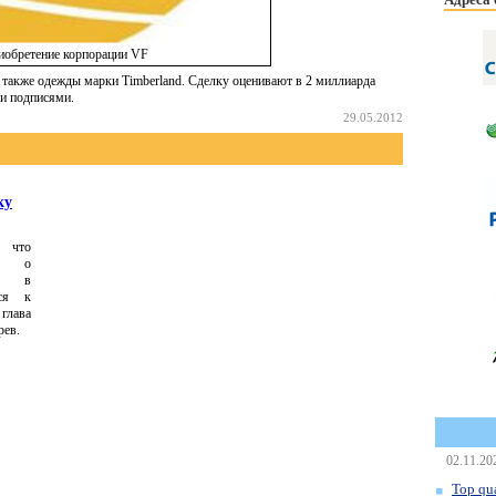
иобретение корпорации VF
 также одежды марки Timberland. Сделку оценивают в 2 миллиарда
ли подписями.
29.05.2012
ку
, что
са о
и в
тся к
 глава
рев.
02.11.20
Top qua