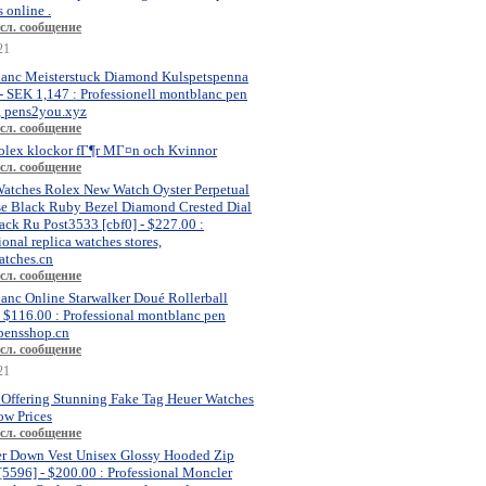
 online .
сл. сообщение
21
anc Meisterstuck Diamond Kulspetspenna
- SEK 1,147 : Professionell montblanc pen
, pens2you.xyz
сл. сообщение
olex klockor fГ¶r MГ¤n och Kvinnor
сл. сообщение
atches Rolex New Watch Oyster Perpetual
se Black Ruby Bezel Diamond Crested Dial
ck Ru Post3533 [cbf0] - $227.00 :
ional replica watches stores,
atches.cn
сл. сообщение
anc Online Starwalker Doué Rollerball
- $116.00 : Professional montblanc pen
 pensshop.cn
сл. сообщение
21
 Offering Stunning Fake Tag Heuer Watches
ow Prices
сл. сообщение
r Down Vest Unisex Glossy Hooded Zip
[5596] - $200.00 : Professional Moncler