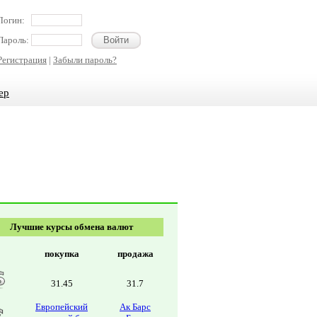
Логин:
Пароль:
Регистрация
|
Забыли пароль?
ер
Лучшие курсы обмена валют
покупка
продажа
31.45
31.7
Европейский
Ак Барс