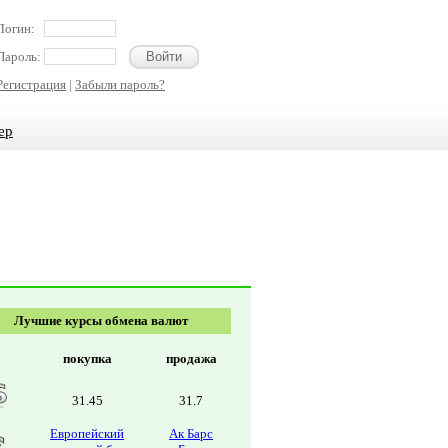
Логин:
Пароль:
Регистрация
|
Забыли пароль?
ер
Лучшие курсы обмена валют
покупка
продажа
31.45
31.7
Европейский
Ак Барс