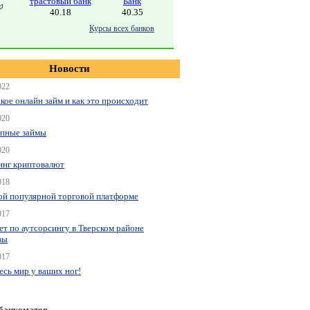
трастовый банк
Банк
40.18
40.35
Курсы всех банков
Новости
022
акое онлайн займ и как это происходит
020
пные займы
020
нг криптовалют
018
ой популярной торговой платформе
017
ет по аутсорсингу в Тверском районе
вы
017
весь мир у ваших ног!
 банкоматов