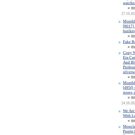
watches
по
27.10.20
Montbl
[8017] 
butiker
по
Fake R
по
Copy W
Eta Ca
And Bla
Profess
silverw
по
Montbl
[d95f] 
stores,
по
24.10.20
We Are
With L
по
Moncle
Purple 