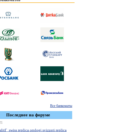
Все банкоматы
Последнее на форуме
21
litГ swiss replica orologi svizzeri replica