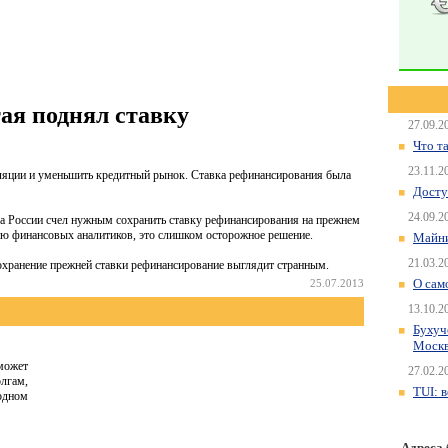
ая поднял ставку
27.09.2
Что т
23.11.2
фляции и уменьшить кредитный рынок. Ставка рефинансирования была
Досту
24.09.2
ка России счел нужным сохранить ставку рефинансирования на прежнем
нию финансовых аналитиков, это слишком осторожное решение.
Майни
21.03.2
хранение прежней ставки рефинансирование выглядит странным.
О сам
25.07.2013
13.10.2
Бухуч
Моск
может
27.02.2
олгам,
TUI: 
одном
Адреса