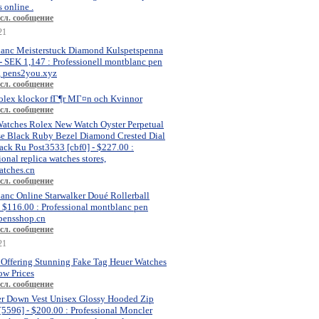
 online .
сл. сообщение
21
anc Meisterstuck Diamond Kulspetspenna
- SEK 1,147 : Professionell montblanc pen
, pens2you.xyz
сл. сообщение
olex klockor fГ¶r MГ¤n och Kvinnor
сл. сообщение
atches Rolex New Watch Oyster Perpetual
se Black Ruby Bezel Diamond Crested Dial
ck Ru Post3533 [cbf0] - $227.00 :
ional replica watches stores,
atches.cn
сл. сообщение
anc Online Starwalker Doué Rollerball
- $116.00 : Professional montblanc pen
 pensshop.cn
сл. сообщение
21
 Offering Stunning Fake Tag Heuer Watches
ow Prices
сл. сообщение
r Down Vest Unisex Glossy Hooded Zip
[5596] - $200.00 : Professional Moncler