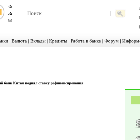
Поиск
анки
|
Валюта
|
Вклады
|
Кредиты
|
Работа в банке
|
Форум
|
Информ
й банк Китая поднял ставку рефинансирования