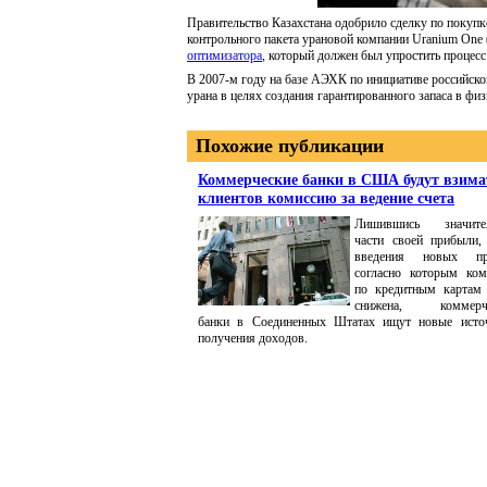
Правительство Казахстана одобрило сделку по покуп
контрольного пакета урановой компании Uranium One 
оптимизатора
, который должен был упростить процесс
В 2007-м году на базе АЭХК по инициативе российск
урана в целях создания гарантированного запаса в фи
Похожие публикации
Коммерческие банки в США будут взима
клиентов комиссию за ведение счета
Лишившись значите
части своей прибыли, 
введения новых пр
согласно которым ком
по кредитным картам
снижена, коммерче
банки в Соединенных Штатах ищут новые исто
получения доходов.