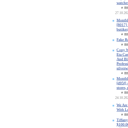
watches
по
27.10.20
Montbl
[8017] 
butiker
по
Fake R
по
Copy W
Eta Ca
And Bla
Profess
silverw
по
Montbl
[d95f] 
stores,
по
24.10.20
We Are
With L
по
Tiffany
$100.00