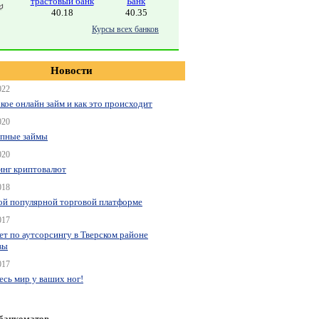
трастовый банк
Банк
40.18
40.35
Курсы всех банков
Новости
022
акое онлайн займ и как это происходит
020
пные займы
020
нг криптовалют
018
ой популярной торговой платформе
017
ет по аутсорсингу в Тверском районе
вы
017
весь мир у ваших ног!
 банкоматов