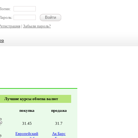
Логин:
Пароль:
Регистрация
|
Забыли пароль?
ер
Лучшие курсы обмена валют
покупка
продажа
31.45
31.7
Европейский
Ак Барс