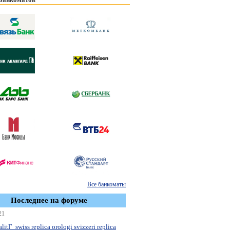
Все банкоматы
Последнее на форуме
21
litГ swiss replica orologi svizzeri replica