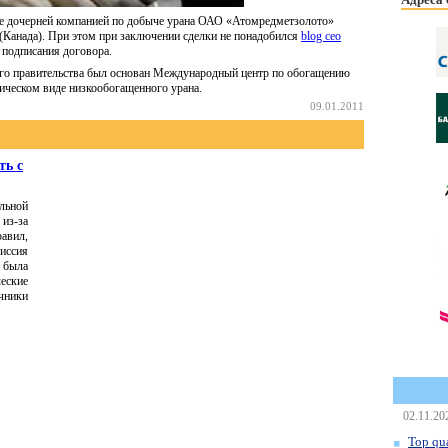
ке дочерней компанией по добыче урана ОАО «Атомредметзолото»
(Канада). При этом при заключении сделки не понадобился
blog сео
 подписания договора.
ого правительства был основан Международный центр по обогащению
зическом виде низкообогащенного урана.
09.01.2011
ть с
льной
из-за
авил,
иссия
 была
ские
чники
02.11.20
Top qua