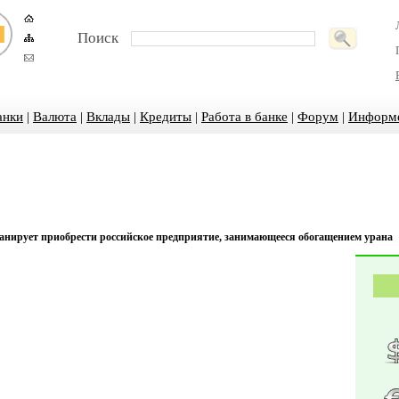
Поиск
анки
|
Валюта
|
Вклады
|
Кредиты
|
Работа в банке
|
Форум
|
Информ
анирует приобрести российское предприятие, занимающееся обогащением урана