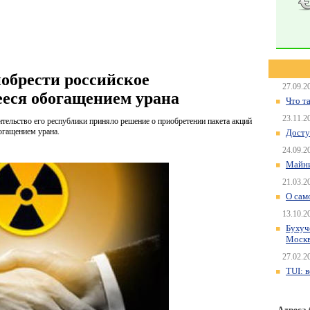
обрести российское
27.09.2
еся обогащением урана
Что т
23.11.2
тельство его республики приняло решение о приобретении пакета акций
огащением урана.
Досту
24.09.2
Майни
21.03.2
О сам
13.10.2
Бухуч
Моск
27.02.2
TUI: 
Адреса