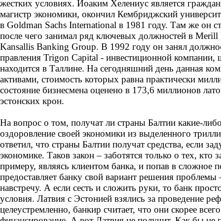
жестких условиях. Йоаким Хелениус является гражда
магистр экономики, окончил Кембриджский университе
в Goldman Sachs International в 1981 году. Там же он 
после чего занимал ряд ключевых должностей в Merill L
Kansallis Banking Group. В 1992 году он занял должно
правления Trigon Capital - инвестиционной компании,
находится в Таллине. На сегодняшний день данная ко
активами, стоимость которых равна практически милл
состояние бизнесмена оценено в 173,6 миллионов лато
эстонских крон.
На вопрос о том, получат ли страны Балтии какие-либо
оздоровление своей экономики из выделенного трилли
ответил, что страны Балтии получат средства, если за
экономике. Таков закон – заботятся только о тех, кто з
примеру, являясь клиентом банка, и попав в сложное 
предоставляет банку свой вариант решения проблемы –
навстречу. А если сесть и сложить руки, то банк прост
условия. Латвия с Эстонией взялись за проведение ре
целеустремленно, банкир считает, что они скорее всего
финансирование. А вот Латвия не получит. Как бы не