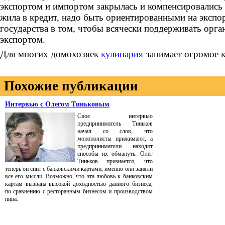
экспортом и импортом закрылась и компенсировались 
жила в кредит, надо быть ориентированными на экспо
государства в том, чтобы всячески поддерживать орг
экспортом.
Для многих домохозяек
кулинария
занимает огромое к
Похожие публикации
Интервью с Олегом Тиньковым
Свое интервью
предприниматель Тиньков
начал со слов, что
монополисты прижимают, а
предприниматели находят
способы их обмануть. Олег
Тиньков признается, что
теперь он спит с банковскими картами, именно они заняли
все его мысли. Возможно, что эта любовь к банковским
картам вызвана высокой доходностью данного бизнеса,
по сравнению с ресторанным бизнесом и производством
пива.