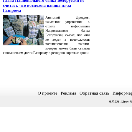
Глава Национального банка Белоруссии не
считает, что возможна паника из-за
Газпрома
Анатолий Дроздов,
начальник управления в
отделе информации
Национального банка
Белоруссии, сказал, что они
не верят в возможность
возникновения паники,
которая может быть связана
с погашением долга Газпрому в рекордно короткие сроки.
О проекте
|
Реклама
|
Обратная связь
|
Информер
AMEA-Kirov, б