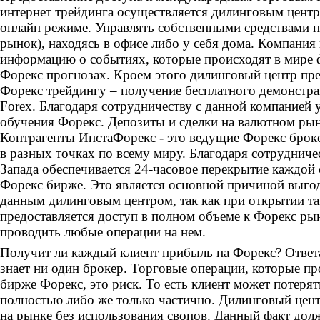
интернет трейдинга осуществляется дилинговым цент
онлайн режиме. Управлять собственными средствами 
рынок), находясь в офисе либо у себя дома. Компания
информацию о событиях, которые происходят в мире ф
Форекс прогнозах. Кроем этого дилинговый центр пре
Форекс трейдингу – получение бесплатного демонстр
Forex. Благодаря сотрудничеству с данной компанией 
обучения Форекс. Депозиты и сделки на валютном рын
Контрагенты ИнстаФорекс - это ведущие Форекс брок
в разных точках по всему миру. Благодаря сотрудниче
Запада обеспечивается 24-часовое перекрытие каждой 
Форекс бирже. Это является основной причиной выгод
данным дилинговым центром, так как при открытии та
предоставляется доступ в полном объеме к Форекс ры
проводить любые операции на нем.
Получит ли каждый клиент прибыль на Форекс? Ответа
знает ни один брокер. Торговые операции, которые пр
бирже Форекс, это риск. То есть клиент может потерят
полностью либо же только частично. Дилинговый цент
на рынке без использования свопов. Данный факт дол