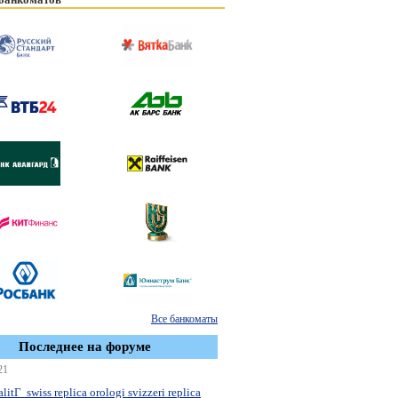
Все банкоматы
Последнее на форуме
21
litГ swiss replica orologi svizzeri replica