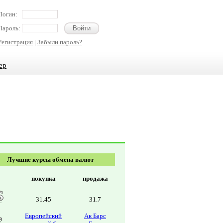
Логин:
Пароль:
Регистрация
|
Забыли пароль?
ер
Лучшие курсы обмена валют
покупка
продажа
31.45
31.7
Европейский
Ак Барс