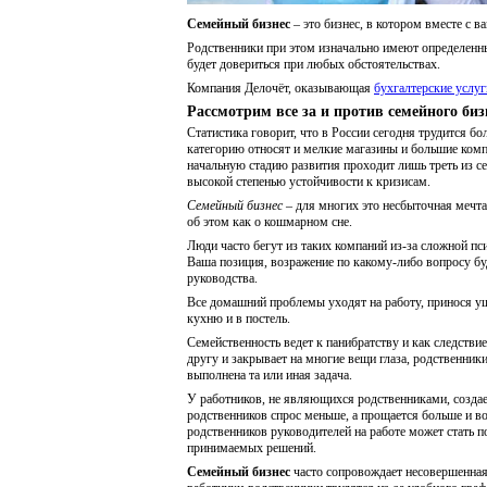
Семейный бизнес
– это бизнес, в котором вместе с 
Родственники при этом изначально имеют определенны
будет довериться при любых обстоятельствах.
Компания Делочёт, оказывающая
бухгалтерские услу
Рассмотрим все за и против семейного биз
Статистика говорит, что в России сегодня трудится б
категорию относят и мелкие магазины и большие комп
начальную стадию развития проходит лишь треть из с
высокой степенью устойчивости к кризисам.
Семейный бизнес
– для многих это несбыточная мечта,
об этом как о кошмарном сне.
Люди часто бегут из таких компаний из-за сложной пс
Ваша позиция, возражение по какому-либо вопросу бу
руководства.
Все домашний проблемы уходят на работу, принося ущ
кухню и в постель.
Семейственность ведет к панибратству и как следстви
другу и закрывает на многие вещи глаза, родственник
выполнена та или иная задача.
У работников, не являющихся родственниками, создает
родственников спрос меньше, а прощается больше и в
родственников руководителей на работе может стать п
принимаемых решений.
Семейный бизнес
часто сопровождает несовершенная 