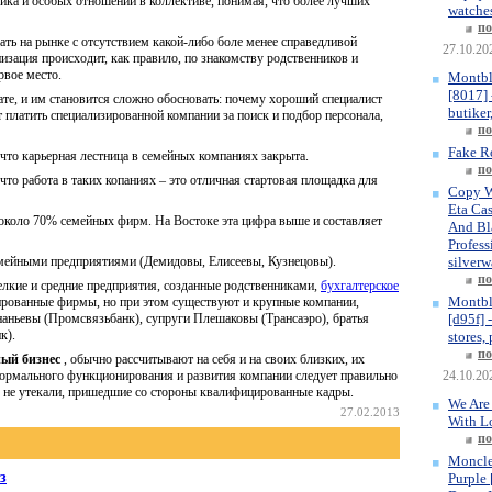
фика и особых отношений в коллективе, понимая, что более лучших
watches
по
ать на рынке с отсутствием какой-либо боле менее справедливой
27.10.20
изация происходит, как правило, по знакомству родственников и
рвое место.
Montbl
[8017] 
те, и им становится сложно обосновать: почему хороший специалист
butiker
т платить специализированной компании за поиск и подбор персонала,
по
Fake R
что карьерная лестница в семейных компаниях закрыта.
по
то работа в таких копаниях – это отличная стартовая площадка для
Copy W
Eta Ca
 около 70% семейных фирм. На Востоке эта цифра выше и составляет
And Bla
Profess
емейными предприятиями (Демидовы, Елисеевы, Кузнецовы).
silverw
по
лкие и средние предприятия, созданные родственниками,
бухгалтерское
Montbl
рованные фирмы, но при этом существуют и крупные компании,
аньевы (Промсвязьбанк), супруги Плешаковы (Трансаэро), братья
[d95f] 
к).
stores,
по
ный бизнес
, обычно рассчитывают на себя и на своих близких, их
нормального функционирования и развития компании следует правильно
24.10.20
 не утекали, пришедшие со стороны квалифицированные кадры.
We Are
27.02.2013
With L
по
Moncle
з
Purple 