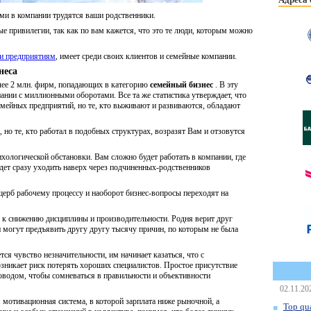
вами в компании трудятся ваши родственники.
е привилегии, так как по вам кажется, что это те люди, которым можно
ги предприятиям
, имеет среди своих клиентов и семейные компании.
неса
олее 2 млн. фирм, попадающих в категорию
семейный бизнес
. В эту
ании с миллионными оборотами. Все та же статистика утверждает, что
емейных предприятий, но те, кто выживают и развиваются, обладают
 но те, кто работал в подобных структурах, возразят Вам и отзовутся
ихологической обстановки. Вам сложно будет работать в компании, где
дет сразу уходить наверх через подчиненных-родственников
ерб рабочему процессу и наоборот бизнес-вопросы переходят на
е к снижению дисциплины и производительности. Родня верит друг
и могут предъявить другу другу тысячу причин, по которым не была
ся чувство незначительности, им начинает казаться, что с
озникает риск потерять хороших специалистов. Простое присутствие
оводом, чтобы сомневаться в правильности и объективности
02.11.20
мотивационная система, в которой зарплата ниже рыночной, а
Top qua