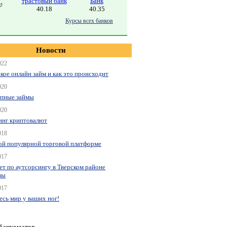
трастовый банк
Банк
40.18
40.35
Курсы всех банков
Новости
022
акое онлайн займ и как это происходит
020
пные займы
020
нг криптовалют
018
ой популярной торговой платформе
017
ет по аутсорсингу в Тверском районе
вы
017
весь мир у ваших ног!
 банкоматов