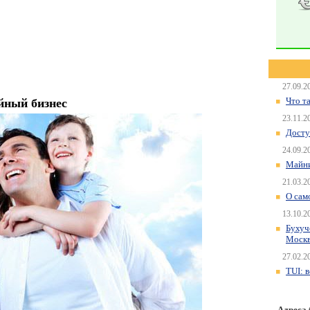
27.09.2
Что т
йный бизнес
23.11.2
Досту
24.09.2
Майни
21.03.2
О сам
13.10.2
Бухуч
Моск
27.02.2
TUI: 
Адреса