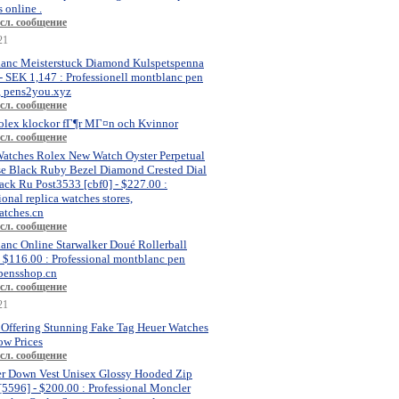
 online .
сл. сообщение
21
anc Meisterstuck Diamond Kulspetspenna
- SEK 1,147 : Professionell montblanc pen
, pens2you.xyz
сл. сообщение
olex klockor fГ¶r MГ¤n och Kvinnor
сл. сообщение
atches Rolex New Watch Oyster Perpetual
se Black Ruby Bezel Diamond Crested Dial
ck Ru Post3533 [cbf0] - $227.00 :
ional replica watches stores,
atches.cn
сл. сообщение
anc Online Starwalker Doué Rollerball
- $116.00 : Professional montblanc pen
 pensshop.cn
сл. сообщение
21
 Offering Stunning Fake Tag Heuer Watches
ow Prices
сл. сообщение
r Down Vest Unisex Glossy Hooded Zip
[5596] - $200.00 : Professional Moncler