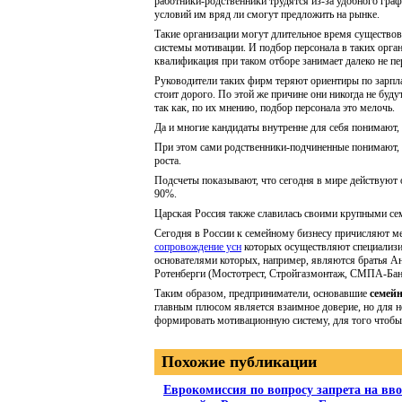
работники-родственники трудятся из-за удобного гра
условий им вряд ли смогут предложить на рынке.
Такие организации могут длительное время существов
системы мотивации. И подбор персонала в таких орган
квалификация при таком отборе занимает далеко не пе
Руководители таких фирм теряют ориентиры по зарпла
стоит дорого. По этой же причине они никогда не буду
так как, по их мнению, подбор персонала это мелочь.
Да и многие кандидаты внутренне для себя понимают, 
При этом сами родственники-подчиненные понимают, ч
роста.
Подсчеты показывают, что сегодня в мире действуют
90%.
Царская Россия также славилась своими крупными с
Сегодня в России к семейному бизнесу причисляют ме
сопровождение усн
которых осуществляют специализи
основателями которых, например, являются братья Ан
Ротенберги (Мостотрест, Стройгазмонтаж, СМПА-Бан
Таким образом, предприниматели, основавшие
семей
главным плюсом является взаимное доверие, но для 
формировать мотивационную систему, для того чтобы
Похожие публикации
Еврокомиссия по вопросу запрета на вво