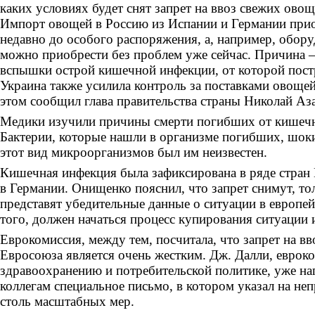
каких условиях будет снят запрет на ввоз свежих ово
Импорт овощей в Россию из Испании и Германии прио
недавно до особого распоряжения, а, например, обор
можно приобрести без проблем уже сейчас. Причина 
вспышки острой кишечной инфекции, от которой постр
Украина также усилила контроль за поставками овоще
этом сообщил глава правительства страны Николай Аз
Медики изучили причины смерти погибших от кишечн
Бактерии, которые нашли в организме погибших, шок
этот вид микроорганизмов был им неизвестен.
Кишечная инфекция была зафиксирована в ряде стран 
в Германии. Онищенко пояснил, что запрет снимут, то
представят убедительные данные о ситуации в европе
того, должен начаться процесс купирования ситуации и
Еврокомиссия, между тем, посчитала, что запрет на вв
Евросоюза является очень жестким. Дж. Далли, еврок
здравоохранению и потребительской политике, уже на
коллегам специальное письмо, в котором указал на н
столь масштабных мер.