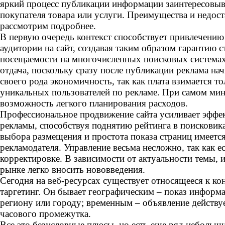
яркий процесс публикации информации заинтересовыв
покупателя товара или услуги. Преимущества и недост
рассмотрим подробнее.
В первую очередь контекст способствует привлечению
аудитории на сайт, создавая таким образом гарантию 
посещаемости на многочисленных поисковых системах
отдача, поскольку сразу после публикации реклама нач
своего рода экономичность, так как плата взимается то
уникальных пользователей по рекламе. При самом м
возможность легкого планирования расходов.
Профессиональное продвижение сайта усиливает эффек
рекламы, способствуя поднятию рейтинга в поисковик
выбора размещения и простота показа страниц имеетс
рекламодателя. Управление весьма несложно, так как е
корректировке. В зависимости от актуальности темы, 
рынке легко вносить нововведения.
Сегодня на веб-ресурсах существует относящееся к ко
таргетинг. Он бывает географическим – показ информ
региону или городу; временным – объявление действуе
часового промежутка.
Все это безусловные плюсы, но есть еще ряд небольши